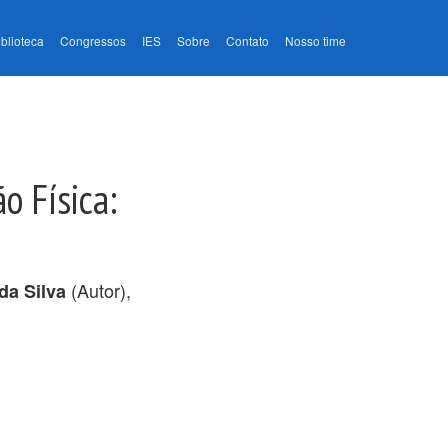
iblioteca
Congressos
IES
Sobre
Contato
Nosso time
o Física:
(Autor),
a Silva