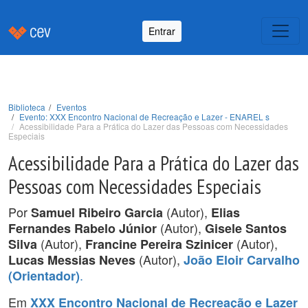
Entrar
Biblioteca
Eventos
Evento: XXX Encontro Nacional de Recreação e Lazer - ENAREL s
Acessibilidade Para a Prática do Lazer das Pessoas com Necessidades
Especiais
Acessibilidade Para a Prática do Lazer das
Pessoas com Necessidades Especiais
Por
(Autor),
Samuel Ribeiro Garcia
Elias
(Autor),
Fernandes Rabelo Júnior
Gisele Santos
(Autor),
(Autor),
Silva
Francine Pereira Szinicer
(Autor),
Lucas Messias Neves
João Eloir Carvalho
.
(Orientador)
Em
XXX Encontro Nacional de Recreação e Lazer