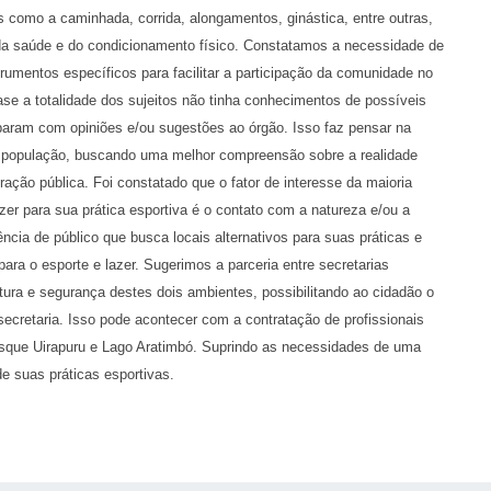
s como a caminhada, corrida, alongamentos, ginástica, entre outras,
 da saúde e do condicionamento físico. Constatamos a necessidade de
umentos específicos para facilitar a participação da comunidade no
e a totalidade dos sujeitos não tinha conhecimentos de possíveis
iparam com opiniões e/ou sugestões ao órgão. Isso faz pensar na
a população, buscando uma melhor compreensão sobre a realidade
ação pública. Foi constatado que o fator de interesse da maioria
er para sua prática esportiva é o contato com a natureza e/ou a
cia de público que busca locais alternativos para suas práticas e
ra o esporte e lazer. Sugerimos a parceria entre secretarias
utura e segurança destes dois ambientes, possibilitando ao cidadão o
ecretaria. Isso pode acontecer com a contratação de profissionais
sque Uirapuru e Lago Aratimbó. Suprindo as necessidades de uma
de suas práticas esportivas.