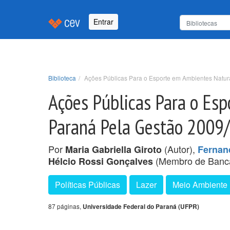
Entrar
Biblioteca
Ações Públicas Para o Esporte em Ambientes Natu
Ações Públicas Para o Es
Paraná Pela Gestão 2009
Por
(Autor),
Maria Gabriella Giroto
Fernan
(Membro de Banc
Hélcio Rossi Gonçalves
Políticas Públicas
Lazer
Meio Ambiente
87 páginas,
Universidade Federal do Paraná (UFPR)