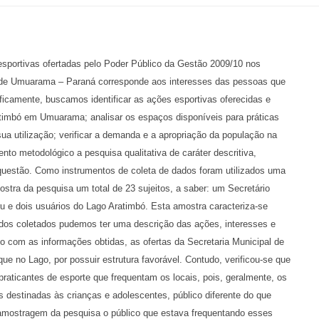
esportivas ofertadas pelo Poder Público da Gestão 2009/10 nos
ó de Umuarama – Paraná corresponde aos interesses das pessoas que
ficamente, buscamos identificar as ações esportivas oferecidas e
atimbó em Umuarama; analisar os espaços disponíveis para práticas
a utilização; verificar a demanda e a apropriação da população na
nto metodológico a pesquisa qualitativa de caráter descritiva,
m questão. Como instrumentos de coleta de dados foram utilizados uma
ostra da pesquisa um total de 23 sujeitos, a saber: um Secretário
u e dois usuários do Lago Aratimbó. Esta amostra caracteriza-se
ados coletados pudemos ter uma descrição das ações, interesses e
o com as informações obtidas, as ofertas da Secretaria Municipal de
e no Lago, por possuir estrutura favorável. Contudo, verificou-se que
raticantes de esporte que frequentam os locais, pois, geralmente, os
as destinadas às crianças e adolescentes, público diferente do que
amostragem da pesquisa o público que estava frequentando esses