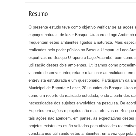
Resumo
O presente estudo teve como objetivo verificar se as ações 
espaços naturais de lazer Bosque Uirapuru e Lago Aratimb
frequentam estes ambientes ligados à natureza. Mais especi
realizadas pelo poder público no Bosque Uirapuru e Lago Ar
esportivas no Bosque Uirapuru e Lago Aratimbó, bem como su
utilização destes dois ambientes. Utilizamos como procedime
visando descrever, interpretar e relacionar as realidades e
entrevista estruturada e um questionário. Participaram da am
Municipal de Esporte e Lazer, 20 usuários do Bosque Uirapur
como um recorte da realidade estudada, onde a partir dos d
necessidades dos sujeitos envolvidos na pesquisa. De acord
Esportes em ações e projetos são mais efetivas no Bosque qu
tais ações não atendem, em partes, às expectativas destes p
projetos existentes estão voltados para atividades recreativ
constatamos utilizando estes ambientes, uma vez que pela 