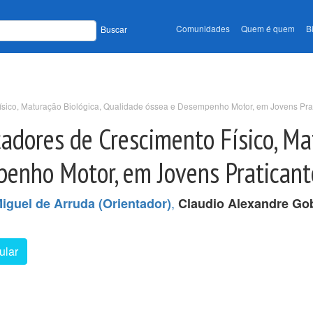
Comunidades
Quem é quem
B
Buscar
ico, Maturação Biológica, Qualidade óssea e Desempenho Motor, em Jovens Prat
dores de Crescimento Físico, Mat
enho Motor, em Jovens Praticant
,
iguel de Arruda (Orientador)
Claudio Alexandre Go
ular