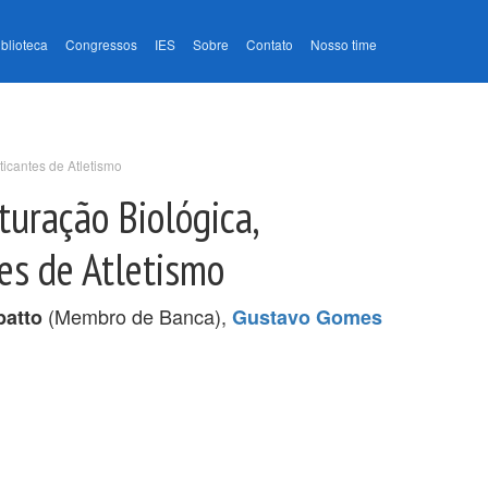
iblioteca
Congressos
IES
Sobre
Contato
Nosso time
icantes de Atletismo
uração Biológica,
es de Atletismo
(Membro de Banca),
batto
Gustavo Gomes