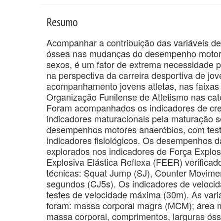
Resumo
Acompanhar a contribuição das variáveis de 
óssea nas mudanças do desempenho motor em
sexos, é um fator de extrema necessidade p
na perspectiva da carreira desportiva de jov
acompanhamento jovens atletas, nas faixas 
Organização Funilense de Atletismo nas cat
Foram acompanhados os indicadores de cres
indicadores maturacionais pela maturação s
desempenhos motores anaeróbios, com teste
indicadores fisiológicos. Os desempenhos d
explorados nos indicadores de Força Explosi
Explosiva Elástica Reflexa (FEER) verificados
técnicas: Squat Jump (SJ), Counter Movim
segundos (CJ5s). Os indicadores de veloc
testes de velocidade máxima (30m). As vari
foram: massa corporal magra (MCM); área 
massa corporal, comprimentos, larguras ós