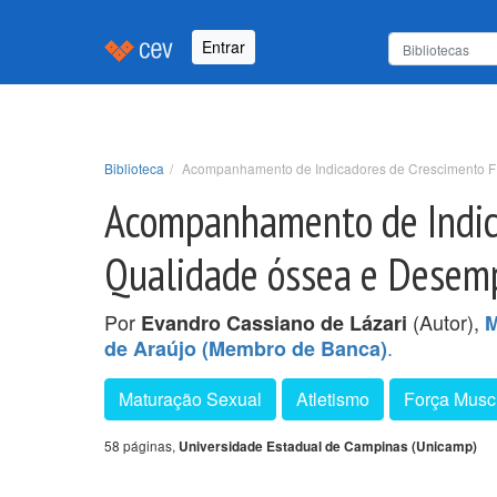
Entrar
Biblioteca
Acompanhamento de Indicadores de Crescimento Fís
Acompanhamento de Indica
Qualidade óssea e Desemp
Por
(Autor),
Evandro Cassiano de Lázari
M
.
de Araújo (Membro de Banca)
Maturação Sexual
Atletismo
Força Musc
58 páginas,
Universidade Estadual de Campinas (Unicamp)