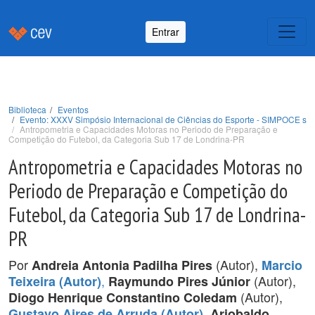
Entrar
Biblioteca
Eventos
Evento: XXXV Simpósio Internacional de Ciências do Esporte - SIMPOCE s
Antropometria e Capacidades Motoras no Periodo de Preparação e
Competição do Futebol, da Categoria Sub 17 de Londrina-PR
Antropometria e Capacidades Motoras no
Periodo de Preparação e Competição do
Futebol, da Categoria Sub 17 de Londrina-
PR
Por
(Autor),
Andreia Antonia Padilha Pires
Marcio
,
(Autor),
Teixeira (Autor)
Raymundo Pires Júnior
(Autor),
Diogo Henrique Constantino Coledam
,
Gustavo Aires de Arruda (Autor)
Ariobaldo