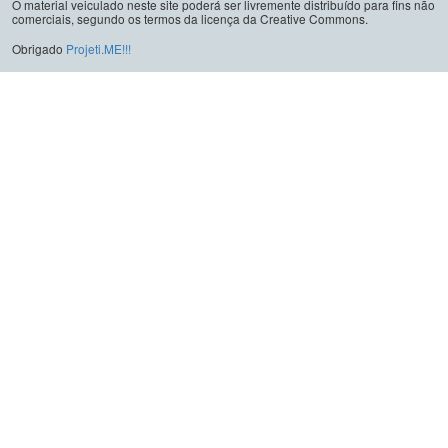
O material veiculado neste site poderá ser livremente distribuído para fins não
comerciais, segundo os termos da licença da Creative Commons.
Obrigado
Projeti.ME!!!