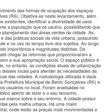
ecimento das formas de ocupação dos espaços
lves (RS). Objetiva-se neste levantamento, além
es existentes, identificar a diversidade de usos
ante a população que os usufrui, possibilitando que
o planejamento das áreas verdes da cidade. As
e das práticas sociais da vida urbana, possuindo
dade e no uso do tempo livre dos sujeitos. Ao longo
ndo importância e magnitudes distintas. De
 até chegar às reformas que proporcionaram a
ssim a sua apropriação social. O espaço público é
e, no entanto, as condições atuais de urbanização
ia desses locais para atender às necessidades da
icas das cidades. A metodologia utilizada é dada
da Prefeitura Municipal de Bento Gonçalves (RS) e
os usuários no local. Foram analisadas no
lico aberto de lazer e o seu tamanho,
ue exerce sobre o seu entorno. A cidade possui
buídas pela malha urbana. Há uma maior
ntral, onde estão as praças mais movimentadas e