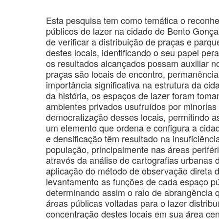
Esta pesquisa tem como temática o reconh
públicos de lazer na cidade de Bento Gonça
de verificar a distribuição de praças e parqu
destes locais, identificando o seu papel per
os resultados alcançados possam auxiliar n
praças são locais de encontro, permanência 
importância significativa na estrutura da ci
da história, os espaços de lazer foram toma
ambientes privados usufruídos por minorias
democratização desses locais, permitindo a
um elemento que ordena e configura a cidad
e densificação têm resultado na insuficiênc
população, principalmente nas áreas perifér
através da análise de cartografias urbanas 
aplicação do método de observação direta d
levantamento as funções de cada espaço púb
determinando assim o raio de abrangência q
áreas públicas voltadas para o lazer distri
concentração destes locais em sua área ce