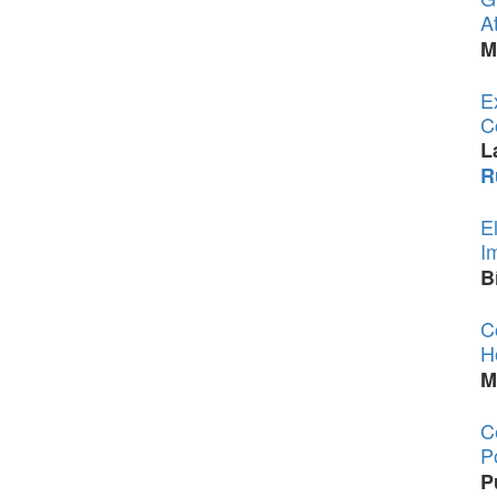
A
M
E
C
L
R
E
I
B
C
H
M
C
P
P