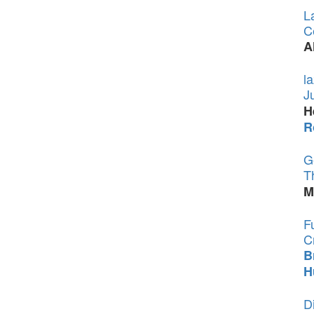
L
C
A
l
J
H
R
G
T
M
F
C
B
H
D