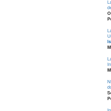
L
d
O
P
L
U
I
M
L
In
M
N
d
S
P
I