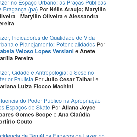
azer no Espaço Urbano: as Praças Públicas
e Bragança (pa)
Por
Nélis Araujo; Maryllin
,
e
liveira
Maryllin Oliveira
Alessandra
ereira
azer, Indicadores de Qualidade de Vida
rbana e Planejamento: Potencialidades
Por
e
sabela Veloso Lopes Versiani
Anete
arília Pereira
azer, Cidade e Antropologia: o Sesc no
terior Paulista
Por
e
Julio Cesar Talhari
ariana Luiza Fiocco Machini
fluência do Poder Público na Apropriação
os Espaços de Skate
Por
Allana Joyce
e
oares Gomes Scope
Ana Claúdia
orfírio Couto
ncidência da Temática Espaços de Lazer no