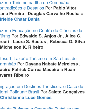
azer e Turismo na Ilha do Combu/pa:
ontradições e Desafios
Por
Pablo Vitor
,
e
iana Pereira
Douglas Carvalho Rocha
irleide Chaar Bahia
azer e Educação no Centro de Ciências da
fjf/mg
Por
,
Edwaldo S. Anjos Jr
Alice G.
,
,
rcuri
Laura S. Bastos
Rebecca Q. Silva
Michelson K. Ribeiro
itesurf, Lazer e Turismo em São Luís do
aranhão
Por
,
Dayana Nabate Meireless
e
aciro Patrick Correa Madeira
Ruan
avares Ribeiro
migração em Destinos Turísticos: o Caso do
toral Potiguar/ Brasil
Por
Salete Gonçalves
Christianne Luce Gomes
uia de Turismo: a Operação Turística nas