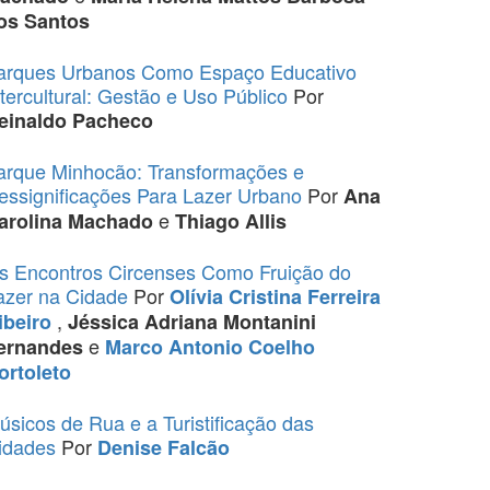
os Santos
arques Urbanos Como Espaço Educativo
ntercultural: Gestão e Uso Público
Por
einaldo Pacheco
arque Minhocão: Transformações e
essignificações Para Lazer Urbano
Por
Ana
e
arolina Machado
Thiago Allis
s Encontros Circenses Como Fruição do
azer na Cidade
Por
Olívia Cristina Ferreira
,
ibeiro
Jéssica Adriana Montanini
e
ernandes
Marco Antonio Coelho
ortoleto
úsicos de Rua e a Turistificação das
idades
Por
Denise Falcão