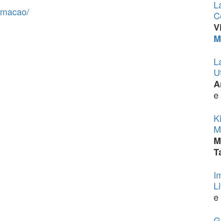
L
amacao/
C
V
M
L
U
A
e
K
M
M
T
I
Li
e
G