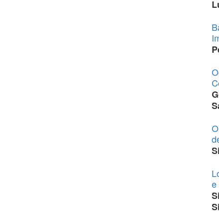
L
B
I
P
O
C
G
S
O
d
S
L
e
S
S