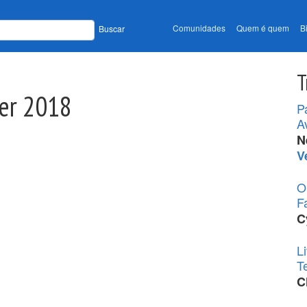
Comunidades
Quem é quem
B
Buscar
T
zer 2018
P
A
N
V
O
F
C
L
T
C