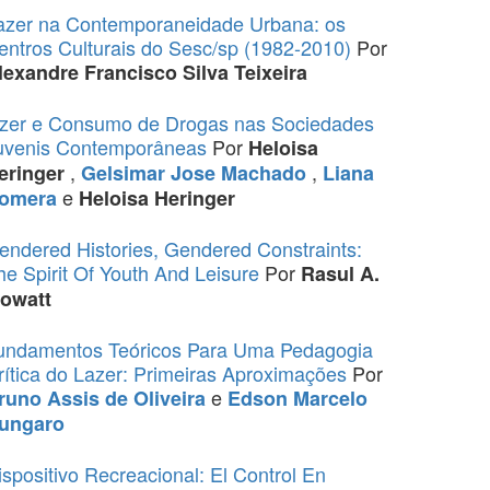
azer na Contemporaneidade Urbana: os
entros Culturais do Sesc/sp (1982-2010)
Por
lexandre Francisco Silva Teixeira
azer e Consumo de Drogas nas Sociedades
uvenis Contemporâneas
Por
Heloisa
,
,
eringer
Gelsimar Jose Machado
Liana
e
omera
Heloisa Heringer
endered Histories, Gendered Constraints:
he Spirit Of Youth And Leisure
Por
Rasul A.
owatt
undamentos Teóricos Para Uma Pedagogia
rítica do Lazer: Primeiras Aproximações
Por
e
runo Assis de Oliveira
Edson Marcelo
ungaro
ispositivo Recreacional: El Control En