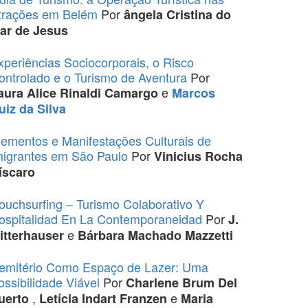
trações em Belém
Por
ângela Cristina do
ar de Jesus
xperiências Sociocorporais, o Risco
ontrolado e o Turismo de Aventura
Por
e
aura Alice Rinaldi Camargo
Marcos
uiz da Silva
lementos e Manifestações Culturais de
migrantes em São Paulo
Por
Vinicius Rocha
íscaro
ouchsurfing – Turismo Colaborativo Y
ospitalidad En La Contemporaneidad
Por
J.
e
itterhauser
Bárbara Machado Mazzetti
emitério Como Espaço de Lazer: Uma
ossibilidade Viável
Por
Charlene Brum Del
,
e
uerto
Letícia Indart Franzen
Maria