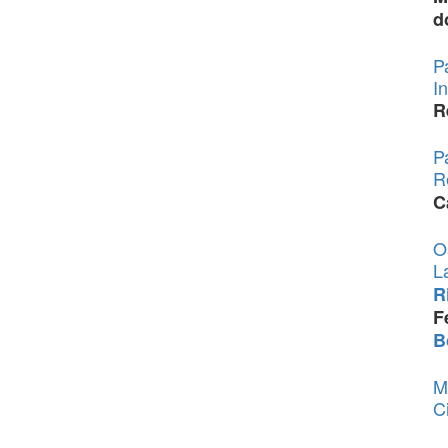
d
P
I
R
P
R
C
O
L
R
F
B
M
C