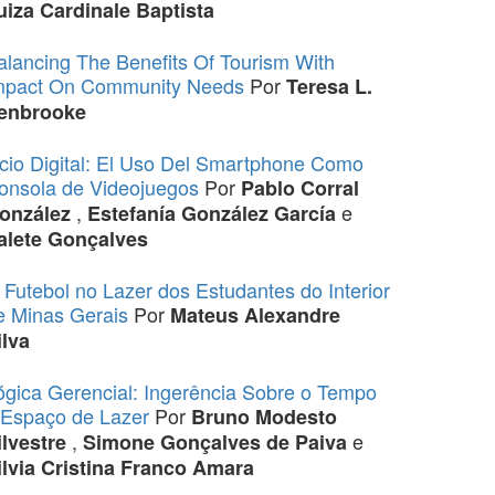
uiza Cardinale Baptista
alancing The Benefits Of Tourism With
mpact On Community Needs
Por
Teresa L.
enbrooke
cio Digital: El Uso Del Smartphone Como
onsola de Videojuegos
Por
Pablo Corral
,
e
onzález
Estefanía González García
alete Gonçalves
 Futebol no Lazer dos Estudantes do Interior
e Minas Gerais
Por
Mateus Alexandre
ilva
ógica Gerencial: Ingerência Sobre o Tempo
 Espaço de Lazer
Por
Bruno Modesto
,
e
ilvestre
Simone Gonçalves de Paiva
ilvia Cristina Franco Amara