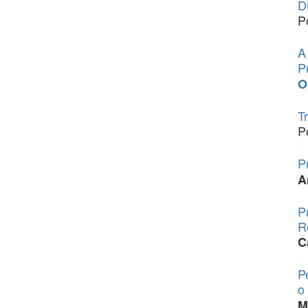
D
P
A
P
O
T
P
P
A
P
R
C
P
o
M