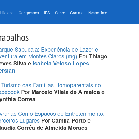
iblioteca
Congressos
IES
Sobre
Contato
Nosso time
rabalhos
arque Sapucaia: Experiência de Lazer e
ventura em Montes Claros (mg)
Por
Thiago
e
eves Silva
Isabela Veloso Lopes
ersiani
 Turismo das Famílias Homoparentais no
acebook
Por
e
Marcelo Vilela de Almeida
ynthia Correa
ivrarias Como Espaços de Entretenimento:
erceiros Lugares
Por
e
Camila Porto
laudia Corrêa de Almeida Moraes