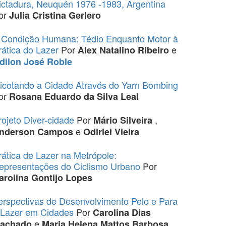
ictadura, Neuquén 1976 -1983, Argentina
or
Julia Cristina Gerlero
 Condição Humana: Tédio Enquanto Motor à
rática do Lazer
Por
e
Alex Natalino Ribeiro
dilon José Roble
ricotando a Cidade Através do Yarn Bombing
or
Rosana Eduardo da Silva Leal
rojeto Diver-cidade
Por
,
Mário Silveira
e
nderson Campos
Odirlei Vieira
rática de Lazer na Metrópole:
epresentações do Ciclismo Urbano
Por
arolina Gontijo Lopes
erspectivas de Desenvolvimento Pelo e Para
 Lazer em Cidades
Por
Carolina Dias
e
achado
Maria Helena Mattos Barbosa