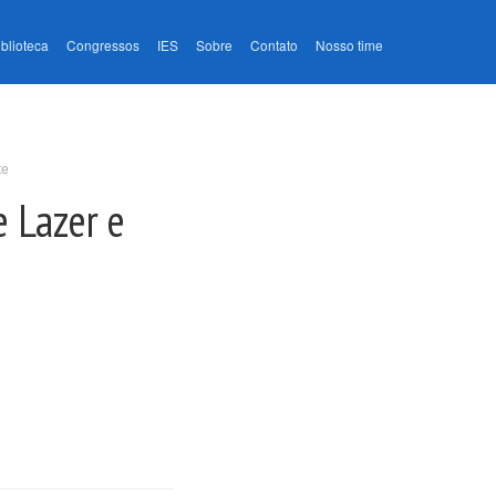
iblioteca
Congressos
IES
Sobre
Contato
Nosso time
te
 Lazer e