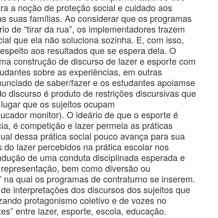
ra a noção de proteção social e cuidado aos
 às suas famílias. Ao considerar que os programas
rio de “tirar da rua”, os implementadores trazem
al que ela não soluciona sozinha. E, com isso,
respeito aos resultados que se espera dela. O
ma construção de discurso de lazer e esporte com
tudantes sobre as experiências, em outras
nunciado de saber/fazer e os estudantes apoiamse
 discurso é produto de restrições discursivas que
 lugar que os sujeitos ocupam
ucador monitor). O ideário de que o esporte é
ia, é competição e lazer permeia as práticas
sual dessa prática social pouco avança para sua
s do lazer percebidos na prática escolar nos
indução de uma conduta disciplinada esperada e
a representação, bem como diversão ou
” na qual os programas de contraturno se inserem.
 de interpretações dos discursos dos sujeitos que
zando protagonismo coletivo e de vozes no
s” entre lazer, esporte, escola, educação.