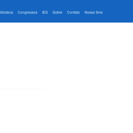
iblioteca
Congressos
IES
Sobre
Contato
Nosso time