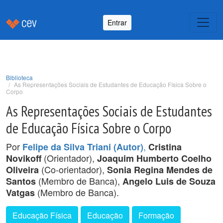
Entrar
Biblioteca
As Representações Sociais de Estudantes de Educação Física Sobre o
Corpo
As Representações Sociais de Estudantes
de Educação Física Sobre o Corpo
Por
,
Felipe da Silva Triani (Autor)
Cristina
(Orientador),
Novikoff
Joaquim Humberto Coelho
(Co-orientador),
Oliveira
Sonia Regina Mendes de
(Membro de Banca),
Santos
Angelo Luis de Souza
(Membro de Banca).
Vatgas
Educação Física
Educação
Formação