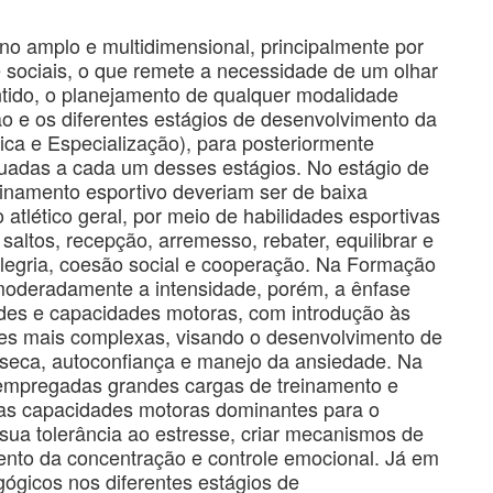
o amplo e multidimensional, principalmente por
e sociais, o que remete a necessidade de um olhar
tido, o planejamento de qualquer modalidade
ão e os diferentes estágios de desenvolvimento da
tica e Especialização), para posteriormente
quadas a cada um desses estágios. No estágio de
einamento esportivo deveriam ser de baixa
 atlético geral, por meio de habilidades esportivas
 saltos, recepção, arremesso, rebater, equilibrar e
 alegria, coesão social e cooperação. Na Formação
 moderadamente a intensidade, porém, a ênfase
ades e capacidades motoras, com introdução às
des mais complexas, visando o desenvolvimento de
ínseca, autoconfiança e manejo da ansiedade. Na
 empregadas grandes cargas de treinamento e
as capacidades motoras dominantes para o
 sua tolerância ao estresse, criar mecanismos de
mento da concentração e controle emocional. Já em
ógicos nos diferentes estágios de