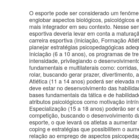
O esporte pode ser considerado um fenômen
englobar aspectos biológicos, psicológicos 
mais integrador em seu contexto. Nesse sen
esportiva deveria levar em conta a maturaç
carreira esportiva (Iniciação, Formação Atlé
planejar estratégias psicopedagógicas ade
Iniciação (6 a 10 anos), os programas de tr
intensidade, privilegiando o desenvolvimento
fundamentais e multilaterais como: corridas,
rolar, buscando gerar prazer, divertimento,
Atlética (11 a 14 anos) poderá ser elevada
deve estar no desenvolvimento das habilid
bases fundamentais da tática e de habilida
atributos psicológicos como motivação intr
Especialização (15 a 18 anos) poderão ser
competição, buscando o desenvolvimento d
esporte, o que levará os atletas a aumentar
coping e estratégias que possibilitem o au
relação ao emprego de aspectos psicopedag