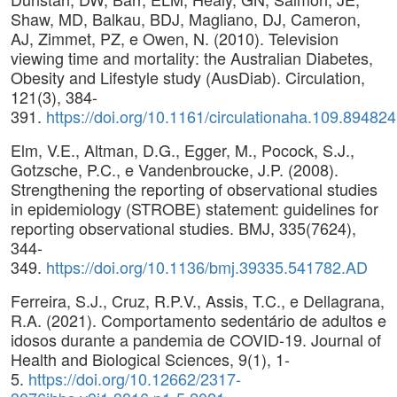
Shaw, MD, Balkau, BDJ, Magliano, DJ, Cameron,
AJ, Zimmet, PZ, e Owen, N. (2010). Television
viewing time and mortality: the Australian Diabetes,
Obesity and Lifestyle study (AusDiab). Circulation,
121(3), 384-
391.
https://doi.org/10.1161/circulationaha.109.894824
Elm, V.E., Altman, D.G., Egger, M., Pocock, S.J.,
Gotzsche, P.C., e Vandenbroucke, J.P. (2008).
Strengthening the reporting of observational studies
in epidemiology (STROBE) statement: guidelines for
reporting observational studies. BMJ, 335(7624),
344-
349.
https://doi.org/10.1136/bmj.39335.541782.AD
Ferreira, S.J., Cruz, R.P.V., Assis, T.C., e Dellagrana,
R.A. (2021). Comportamento sedentário de adultos e
idosos durante a pandemia de COVID-19. Journal of
Health and Biological Sciences, 9(1), 1-
5.
https://doi.org/10.12662/2317-