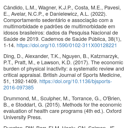
Cândido, L.M., Wagner, K.J.P., Costa, M.E., Pavesi,
E., Avelar, N.C.P., e Danielewicz, A.L. (2022).
Comportamento sedentário e associação com a
multimorbidade e padrões de multimorbidade em
idosos brasileiros: dados da Pesquisa Nacional de
Saúde de 2019. Cadernos de Saúde Pública, 38(1),
1-14.
https://doi.org/10.1590/0102-311X00128221
Ding, D., Alexander, T.K., Nguyen, B., Katzmarzyk,
P.T., Pratt, M., e Lawson, K.D. (2017). The economic
burden of physical inactivity: a systematic review and
critical appraisal. British Journal of Sports Medicine,
51, 1392-1409.
https://doi.org/10.1136/bjsports-
2016-097385
Drummond, M., Sculpher, M., Torrance, G., O'Brien,
B., e Stoddart, G. (2015). Methods for the economic
evaluation of health care programs (4th ed.). Oxford
University Press.
Dunstan, DW, Barr, ELM, Healy, GN, Salmon, JE,