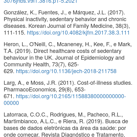
3076jhbs.v9i1.3816.p1-5.2021
González, K., Fuentes, J., e Márquez, J.L. (2017).
Physical inactivity, sedentary behavior and chronic
diseases. Korean Journal of Family Medicine, 38(3),
111-115.
https://doi.org/10.4082/kjfm.2017.38.3.111
Heron, L., O'Neill, C., Mcaneney, H., Kee, F., e Mark,
T.A. (2019). Direct healthcare costs of sedentary
behaviour in the UK. Journal of Epidemiology and
Community Health, 73(7), 625-
629.
https://doi.org/10.1136/jech-2018-211758
Larg, A., e Moss, J.R. (2011). Cost-of-illness studies.
PharmacoEconomics, 29(8), 653-
671.
https://doi.org/10.2165/11588380000000000-
00000
Latorraca, C.O.C., Rodrigues, M., Pacheco, R.L.,
Martimbianco, A.L.C., e Riera, R. (2019). Busca de
bases de dados eletrônicas da área da saúde: por
onde começar. Revista Diagnóstico e Tratamento,