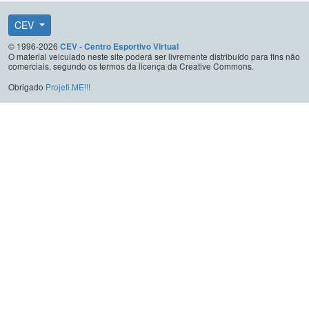
CEV
© 1996-2026
CEV - Centro Esportivo Virtual
O material veiculado neste site poderá ser livremente distribuído para fins não
comerciais, segundo os termos da licença da Creative Commons.
Obrigado
Projeti.ME!!!