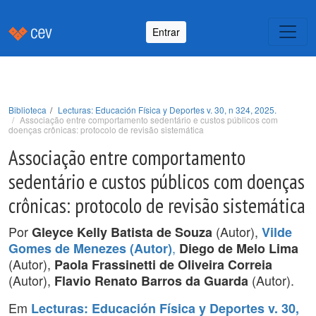
Entrar
Biblioteca
Lecturas: Educación Física y Deportes v. 30, n 324, 2025.
Associação entre comportamento sedentário e custos públicos com
doenças crônicas: protocolo de revisão sistemática
Associação entre comportamento
sedentário e custos públicos com doenças
crônicas: protocolo de revisão sistemática
Por
(Autor),
Gleyce Kelly Batista de Souza
Vilde
,
Gomes de Menezes (Autor)
Diego de Melo Lima
(Autor),
Paola Frassinetti de Oliveira Correia
(Autor),
(Autor).
Flavio Renato Barros da Guarda
Em
Lecturas: Educación Física y Deportes v. 30,