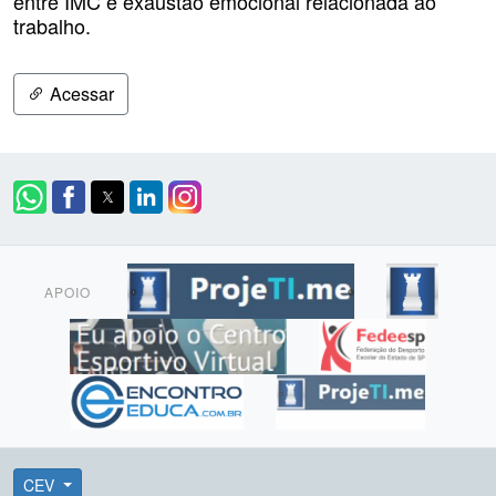
entre IMC e exaustão emocional relacionada ao
trabalho.
Acessar
APOIO
CEV