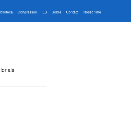
iblioteca
Congressos
IES
Sobre
Contato
Nosso time
ionais