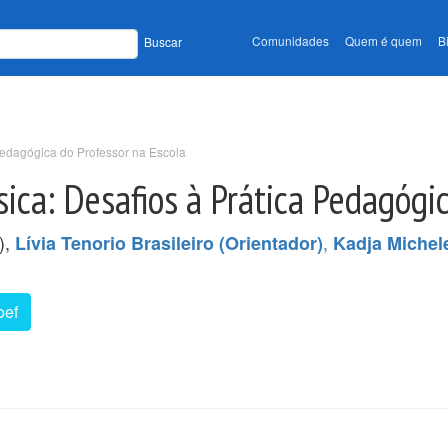
Comunidades
Quem é quem
B
Buscar
Pedagógica do Professor na Escola
ica: Desafios à Prática Pedagógic
),
,
Lívia Tenorio Brasileiro (Orientador)
Kadja Michel
oef