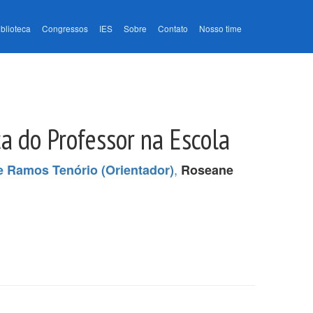
iblioteca
Congressos
IES
Sobre
Contato
Nosso time
a do Professor na Escola
,
e Ramos Tenório (Orientador)
Roseane