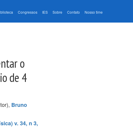
iblioteca
Congressos
IES
Sobre
Contato
Nosso time
ntar o
io de 4
tor),
Bruno
ica) v. 34, n 3,