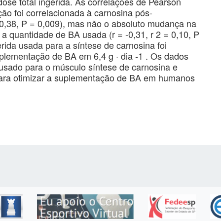
dose total ingerida. As correlações de Pearson
o foi correlacionada à carnosina pós-
 0,38, P = 0,009), mas não o absoluto mudança na
u a quantidade de BA usada (r = -0,31, r 2 = 0,10, P
rida usada para a síntese de carnosina foi
lementação de BA em 6,4 g · dia -1 . Os dados
usado para o músculo síntese de carnosina e
 para otimizar a suplementação de BA em humanos