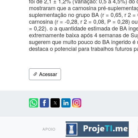
foi de 2,1 ± 1,2% (Variação: 0,5 a 4,5%) do 
mostraram que a carnosina pré-suplementaçã
suplementação no grupo BA (r = 0,65, r 2 =
carnosina (r = -0,28, r 2 = 0,08, P = 0,28) o
= 0,22). o a quantidade estimada de BA inge
extremamente baixa após 4 semanas de Sup
sugerem que muito pouco do BA ingerido é 
destaca o potencial para trabalhos futuros
Acessar
APOIO