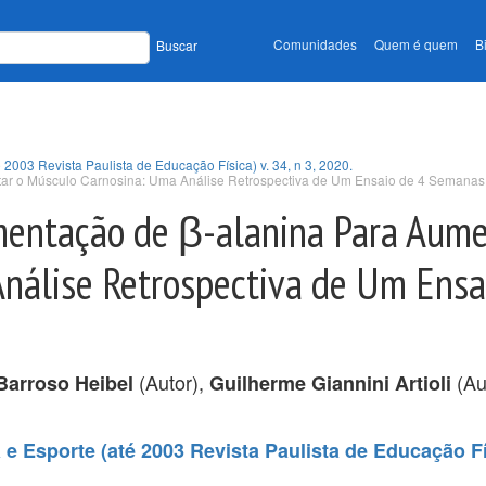
Comunidades
Quem é quem
B
Buscar
 2003 Revista Paulista de Educação Física) v. 34, n 3, 2020.
tar o Músculo Carnosina: Uma Análise Retrospectiva de Um Ensaio de 4 Semanas
ementação de β-alanina Para Aume
nálise Retrospectiva de Um Ensa
(Autor),
(Au
Barroso Heibel
Guilherme Giannini Artioli
e Esporte (até 2003 Revista Paulista de Educação Fís