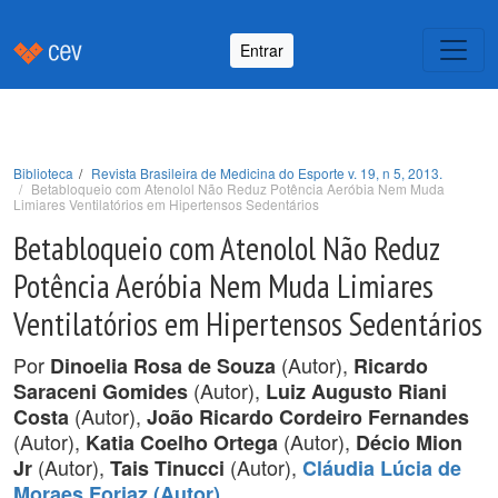
Entrar
Biblioteca
Revista Brasileira de Medicina do Esporte v. 19, n 5, 2013.
Betabloqueio com Atenolol Não Reduz Potência Aeróbia Nem Muda
Limiares Ventilatórios em Hipertensos Sedentários
Betabloqueio com Atenolol Não Reduz
Potência Aeróbia Nem Muda Limiares
Ventilatórios em Hipertensos Sedentários
Por
(Autor),
Dinoelia Rosa de Souza
Ricardo
(Autor),
Saraceni Gomides
Luiz Augusto Riani
(Autor),
Costa
João Ricardo Cordeiro Fernandes
(Autor),
(Autor),
Katia Coelho Ortega
Décio Mion
(Autor),
(Autor),
Jr
Tais Tinucci
Cláudia Lúcia de
.
Moraes Forjaz (Autor)