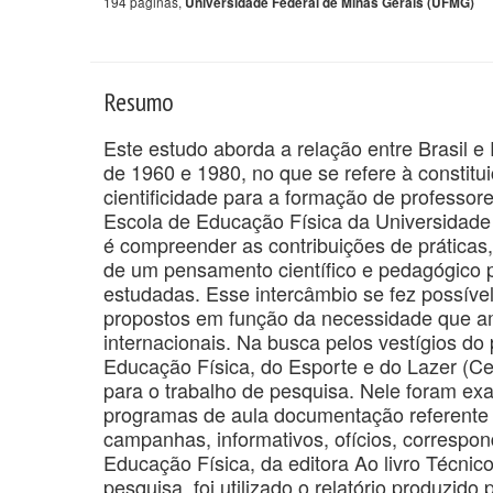
194 páginas,
Universidade Federal de Minas Gerais (UFMG)
Resumo
Este estudo aborda a relação entre Brasil 
de 1960 e 1980, no que se refere à constit
cientificidade para a formação de professo
Escola de Educação Física da Universidade
é compreender as contribuições de práticas,
de um pensamento científico e pedagógico p
estudadas. Esse intercâmbio se fez possível 
propostos em função da necessidade que am
internacionais. Na busca pelos vestígios d
Educação Física, do Esporte e do Lazer (Ce
para o trabalho de pesquisa. Nele foram exa
programas de aula documentação referente 
campanhas, informativos, ofícios, correspo
Educação Física, da editora Ao livro Técnic
pesquisa, foi utilizado o relatório produzid