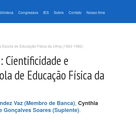
iblioteca
Congressos
IES
Sobre
Contato
Nosso time
a Escola de Educação Física da Ufmg (1963-1982)
 Cientificidade e
la de Educação Física da
,
andez Vaz (Membro de Banca)
Cynthia
.
e Gonçalves Soares (Suplente)