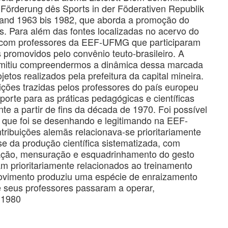
e Förderung dês Sports in der Föderativen Republik
hland 1963 bis 1982, que aborda a promoção do
s. Para além das fontes localizadas no acervo do
 com professores da EEF-UFMG que participaram
promovidos pelo convênio teuto-brasileiro. A
rmitiu compreendermos a dinâmica dessa marcada
os realizados pela prefeitura da capital mineira.
ições trazidas pelos professores do país europeu
orte para as práticas pedagógicas e científicas
nte a partir de fins da década de 1970. Foi possível
ue foi se desenhando e legitimando na EEF-
ribuições alemãs relacionava-se prioritariamente
 da produção científica sistematizada, com
tação, mensuração e esquadrinhamento do gesto
m prioritariamente relacionados ao treinamento
 movimento produziu uma espécie de enraizamento
 seus professores passaram a operar,
 1980