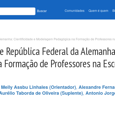
Comunidades
Quem é quem
B
Buscar
 Alemanha: Cientificidade e Modelagem Pedagógica na Formação de Professores n
 e República Federal da Alemanha:
Formação de Professores na Esco
,
,
Meily Assbu Linhales (Orientador)
Alexandre Fern
,
urélio Taborda de Oliveira (Suplente)
Antonio Jorg