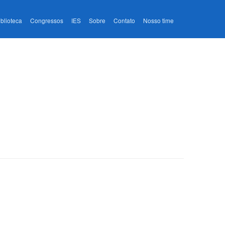
iblioteca
Congressos
IES
Sobre
Contato
Nosso time