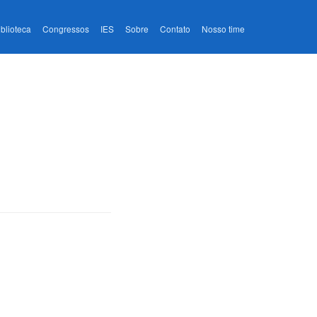
iblioteca
Congressos
IES
Sobre
Contato
Nosso time