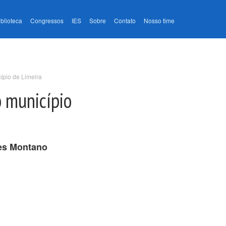
iblioteca
Congressos
IES
Sobre
Contato
Nosso time
ípio de Limeira
o município
es Montano