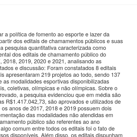
r a política de fomento ao esporte e lazer da
 partir dos editais de chamamentos públicos e suas
a pesquisa quantitativa caracterizada como
mental dos editais de chamamento público do
7, 2018, 2019, 2020 e 2021, analisando as
ltados e discussão: Foram constatados 8 editais
uais apresentaram 219 projetos ao todo, sendo 137
as modalidades esportivas disponibilizadas
, coletivas, olímpicas e não olímpicas. Sobre o
provado, a pesquisa evidenciou que em média são
s R$1.417.042,73, são aprovados e utilizados de
ue os anos de 2017, 2018 e 2019 possuem dois
plementação das modalidades não atendidas em
chamamento público são referentes ao ano
algo comum entre todos os editais foi o fato de
sos disponíveis. Além disso, os editais dispunham