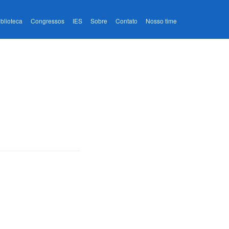
iblioteca
Congressos
IES
Sobre
Contato
Nosso time