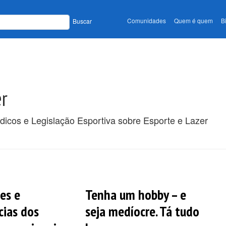
Comunidades
Quem é quem
B
Buscar
er
ódicos e Legislação Esportiva sobre Esporte e Lazer
es e
Tenha um hobby – e
cias dos
seja medíocre. Tá tudo