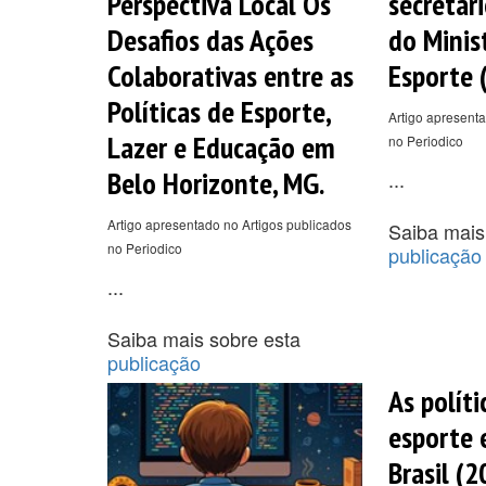
Perspectiva Local Os
secretár
Desafios das Ações
do Minis
Colaborativas entre as
Esporte 
Políticas de Esporte,
Artigo apresenta
Lazer e Educação em
no Periodico
Belo Horizonte, MG.
...
Artigo apresentado no Artigos publicados
Saiba mais
no Periodico
publicação
...
Saiba mais sobre esta
publicação
As políti
esporte 
Brasil (