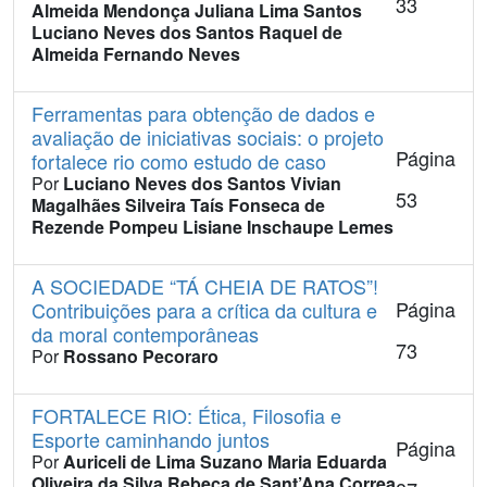
33
Almeida Mendonça
Juliana Lima Santos
Luciano Neves dos Santos
Raquel de
Almeida Fernando Neves
Ferramentas para obtenção de dados e
avaliação de iniciativas sociais: o projeto
Página
fortalece rio como estudo de caso
Por
Luciano Neves dos Santos
Vivian
53
Magalhães Silveira
Taís Fonseca de
Rezende Pompeu
Lisiane Inschaupe Lemes
A SOCIEDADE “TÁ CHEIA DE RATOS”!
Página
Contribuições para a crítica da cultura e
da moral contemporâneas
73
Por
Rossano Pecoraro
FORTALECE RIO: Ética, Filosofia e
Esporte caminhando juntos
Página
Por
Auriceli de Lima Suzano
Maria Eduarda
Oliveira da Silva
Rebeca de Sant’Ana Correa