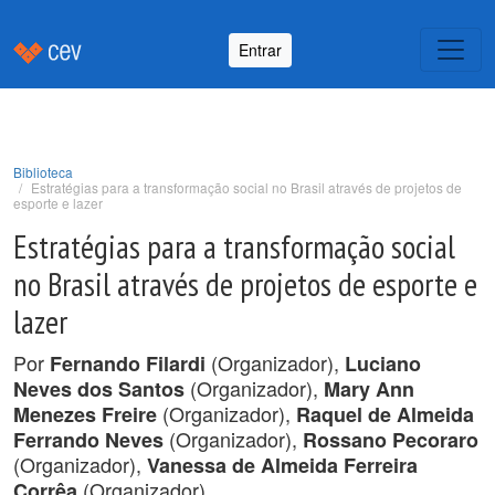
Entrar
Biblioteca
Estratégias para a transformação social no Brasil através de projetos de
esporte e lazer
Estratégias para a transformação social
no Brasil através de projetos de esporte e
lazer
Por
(Organizador),
Fernando Filardi
Luciano
(Organizador),
Neves dos Santos
Mary Ann
(Organizador),
Menezes Freire
Raquel de Almeida
(Organizador),
Ferrando Neves
Rossano Pecoraro
(Organizador),
Vanessa de Almeida Ferreira
(Organizador).
Corrêa