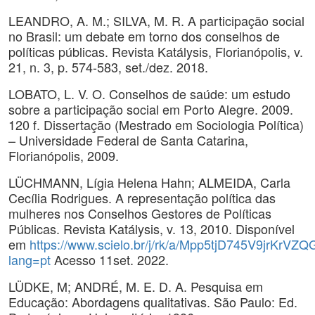
LEANDRO, A. M.; SILVA, M. R. A participação social
no Brasil: um debate em torno dos conselhos de
políticas públicas. Revista Katálysis, Florianópolis, v.
21, n. 3, p. 574-583, set./dez. 2018.
LOBATO, L. V. O. Conselhos de saúde: um estudo
sobre a participação social em Porto Alegre. 2009.
120 f. Dissertação (Mestrado em Sociologia Política)
– Universidade Federal de Santa Catarina,
Florianópolis, 2009.
LÜCHMANN, Lígia Helena Hahn; ALMEIDA, Carla
Cecília Rodrigues. A representação política das
mulheres nos Conselhos Gestores de Políticas
Públicas. Revista Katálysis, v. 13, 2010. Disponível
em
https://www.scielo.br/j/rk/a/Mpp5tjD745V9jrKrVZQ
lang=pt
Acesso 11set. 2022.
LÜDKE, M; ANDRÉ, M. E. D. A. Pesquisa em
Educação: Abordagens qualitativas. São Paulo: Ed.