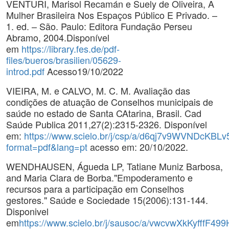
VENTURI, Marisol Recamán e Suely de Oliveira, A
Mulher Brasileira Nos Espaços Público E Privado. –
1. ed. – São. Paulo: Editora Fundação Perseu
Abramo, 2004.Disponível
em
https://library.fes.de/pdf-
files/bueros/brasilien/05629-
introd.pdf
Acesso19/10/2022
VIEIRA, M. e CALVO, M. C. M. Avaliação das
condições de atuação de Conselhos municipais de
saúde no estado de Santa CAtarina, Brasil. Cad
Saúde Publica 2011,27(2):2315-2326. Disponível
em:
https://www.scielo.br/j/csp/a/d6qj7v9WVNDcKB
format=pdf&lang=pt
acesso em: 20/10/2022.
WENDHAUSEN, Águeda LP, Tatiane Muniz Barbosa,
and Maria Clara de Borba."Empoderamento e
recursos para a participação em Conselhos
gestores." Saúde e Sociedade 15(2006):131-144.
Disponivel
em
https://www.scielo.br/j/sausoc/a/vwcvwXkKyfffF49