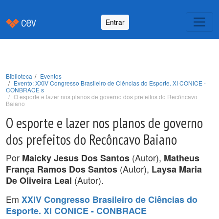
Entrar
Biblioteca
Eventos
Evento: XXIV Congresso Brasileiro de Ciências do Esporte. XI CONICE -
CONBRACE s
O esporte e lazer nos planos de governo dos prefeitos do Recôncavo
Baiano
O esporte e lazer nos planos de governo
dos prefeitos do Recôncavo Baiano
Por
(Autor),
Maicky Jesus Dos Santos
Matheus
(Autor),
França Ramos Dos Santos
Laysa Maria
(Autor).
De Oliveira Leal
Em
XXIV Congresso Brasileiro de Ciências do
Esporte. XI CONICE - CONBRACE