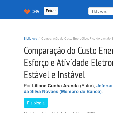
Entrar
Biblioteca
Comparação do Custo Energético, Pico do Lactato Sa
Comparação do Custo Energ
Esforço e Atividade Eletr
Estável e Instável
Por
(Autor),
Liliane Cunha Aranda
Jeferso
.
da Silva Novaes (Membro de Banca)
Fisiologia