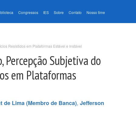
iblioteca
Congressos
IES
Sobre
Contato
Nosso time
ios Resistidos em Plataformas Estável e Instável
, Percepção Subjetiva do
idos em Plataformas
,
ut de Lima (Membro de Banca)
Jefferson