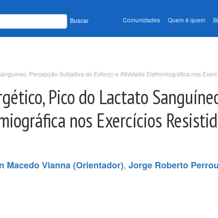
Comunidades
Quem é quem
B
Buscar
nguíneo, Percepção Subjetiva do Esforço e Atividade Eletromiográfica nos Exercíc
ético, Pico do Lactato Sanguíneo
omiográfica nos Exercícios Resist
,
n Macedo Vianna (Orientador)
Jorge Roberto Perro