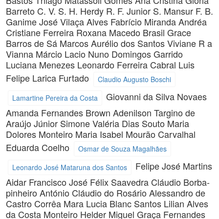
Bastos
Thiago Matassoli Gomes
Ana Cristina Glória
Barreto
C. V. S. H. Herdy
R. F. Junior
S. Mansur
F. B.
Ganime
José Vilaça Alves
Fabrício Miranda
Andréa
Cristiane Ferreira
Roxana Macedo Brasil
Grace
Barros de Sá
Marcos Aurélio dos Santos
Viviane R a
Vianna
Márcio Lacio
Nuno Domingos Garrido
Luciana Menezes
Leonardo Ferreira Cabral
Luis
Felipe Larica Furtado
Claudio Augusto Boschi
Giovanni da Silva Novaes
Lamartine Pereira da Costa
Amanda Fernandes Brown
Adenilson Targino de
Araújo Júnior
Simone Valéria Dias Souto
Maria
Dolores Monteiro
Maria Isabel Mourão Carvalhal
Eduarda Coelho
Osmar de Souza Magalhães
Felipe José Martins
Leonardo José Mataruna dos Santos
Aidar
Francisco José Félix Saavedra
Cláudio Borba-
pinheiro
António Cláudio do Rosário
Alessandro de
Castro Corrêa
Mara Lucia Blanc Santos
Lilian Alves
da Costa Monteiro
Helder Miguel Graça Fernandes