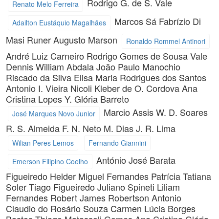
Rodrigo G. de S. Vale
Renato Melo Ferreira
Marcos Sá
Fabrízio Di
Adailton Eustáquio Magalhães
Masi
Runer Augusto Marson
Ronaldo Rommel Antinori
André Luiz Carneiro
Rodrigo Gomes de Sousa Vale
Dennis William Abdala
João Paulo Manochio
Riscado da Silva
Elisa Maria Rodrigues dos Santos
Antonio I. Vieira Nicoli
Kleber de O. Cordova
Ana
Cristina Lopes Y. Glória Barreto
Marcio Assis
W. D. Soares
José Marques Novo Junior
R. S. Almeida
F. N. Neto
M. Dias
J. R. Lima
Wilian Peres Lemos
Fernando Giannini
António José Barata
Emerson Filipino Coelho
Figueiredo
Helder Miguel Fernandes
Patrícia Tatiana
Soler
Tiago Figueiredo
Juliano Spineti
Liliam
Fernandes
Robert James Robertson
Antonio
Claudio do Rosário Souza
Carmen Lúcia Borges