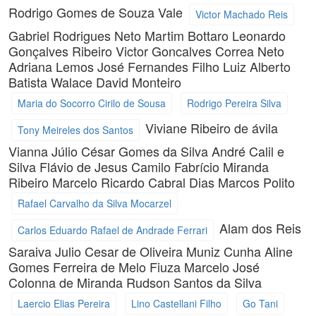
Rodrigo Gomes de Souza Vale
Victor Machado Reis
Gabriel Rodrigues Neto
Martim Bottaro
Leonardo
Gonçalves Ribeiro
Victor Goncalves Correa Neto
Adriana Lemos
José Fernandes Filho
Luiz Alberto
Batista
Walace David Monteiro
Maria do Socorro Cirilo de Sousa
Rodrigo Pereira Silva
Viviane Ribeiro de ávila
Tony Meireles dos Santos
Vianna
Júlio César Gomes da Silva
André Calil e
Silva
Flávio de Jesus Camilo
Fabrício Miranda
Ribeiro
Marcelo Ricardo Cabral Dias
Marcos Polito
Rafael Carvalho da Silva Mocarzel
Alam dos Reis
Carlos Eduardo Rafael de Andrade Ferrari
Saraiva
Julio Cesar de Oliveira Muniz Cunha
Aline
Gomes Ferreira de Melo Fiuza
Marcelo José
Colonna de Miranda
Rudson Santos da Silva
Laercio Elias Pereira
Lino Castellani Filho
Go Tani