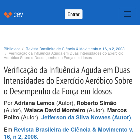
Entrar
Biblioteca
Revista Brasileira de Ciência & Movimento v. 16, n 2, 2008.
Verificação da Influência Aguda em Duas Intensidades do Exercício
Aeróbico Sobre o Desempenho da Força em Idosos
Verificação da Influência Aguda em Duas
Intensidades do Exercício Aeróbico Sobre
o Desempenho da Força em Idosos
Por
(Autor),
Adriana Lemos
Roberto Simão
(Autor),
(Autor),
Walace David Monteiro
Marcos
(Autor),
.
Polito
Jefferson da Silva Novaes (Autor)
Em
Revista Brasileira de Ciência & Movimento v.
16, n 2, 2008.