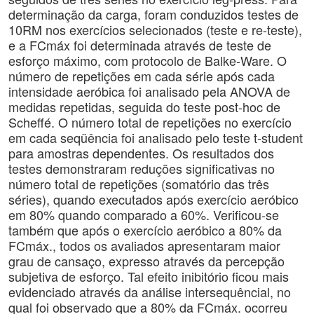
determinação da carga, foram conduzidos testes de
10RM nos exercícios selecionados (teste e re-teste),
e a FCmáx foi determinada através de teste de
esforço máximo, com protocolo de Balke-Ware. O
número de repetições em cada série após cada
intensidade aeróbica foi analisado pela ANOVA de
medidas repetidas, seguida do teste post-hoc de
Scheffé. O número total de repetições no exercício
em cada seqüência foi analisado pelo teste t-student
para amostras dependentes. Os resultados dos
testes demonstraram reduções significativas no
número total de repetições (somatório das três
séries), quando executados após exercício aeróbico
em 80% quando comparado a 60%. Verificou-se
também que após o exercício aeróbico a 80% da
FCmáx., todos os avaliados apresentaram maior
grau de cansaço, expresso através da percepção
subjetiva de esforço. Tal efeito inibitório ficou mais
evidenciado através da análise intersequêncial, no
qual foi observado que a 80% da FCmáx. ocorreu