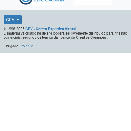
CEV
© 1996-2026
CEV - Centro Esportivo Virtual
O material veiculado neste site poderá ser livremente distribuído para fins não
comerciais, segundo os termos da licença da Creative Commons.
Obrigado
Projeti.ME!!!