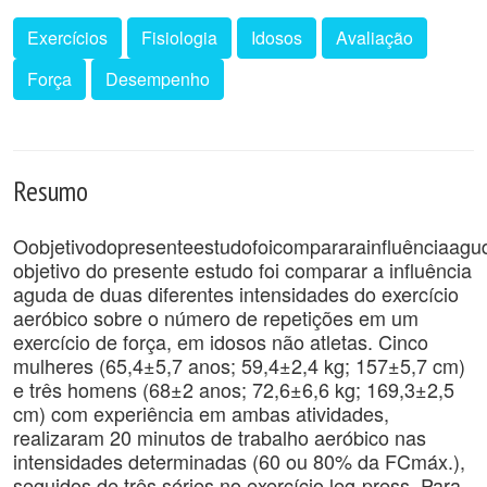
Exercícios
Fisiologia
Idosos
Avaliação
Força
Desempenho
Resumo
Oobjetivodopresenteestudofoicompararainfluênciaag
objetivo do presente estudo foi comparar a influência
aguda de duas diferentes intensidades do exercício
aeróbico sobre o número de repetições em um
exercício de força, em idosos não atletas. Cinco
mulheres (65,4±5,7 anos; 59,4±2,4 kg; 157±5,7 cm)
e três homens (68±2 anos; 72,6±6,6 kg; 169,3±2,5
cm) com experiência em ambas atividades,
realizaram 20 minutos de trabalho aeróbico nas
intensidades determinadas (60 ou 80% da FCmáx.),
seguidos de três séries no exercício leg-press. Para