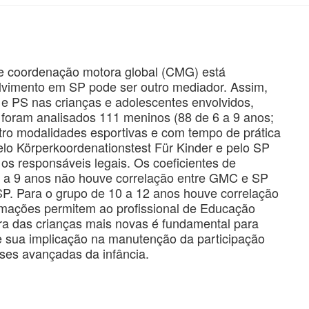
) e coordenação motora global (CMG) está
lvimento em SP pode ser outro mediador. Assim,
 e PS nas crianças e adolescentes envolvidos,
 foram analisados ​​111 meninos (88 de 6 a 9 anos;
tro modalidades esportivas e com tempo de prática
elo Körperkoordenationstest Für Kinder e pelo SP
s responsáveis ​​legais. Os coeficientes de
6 a 9 anos não houve correlação entre GMC e SP
P. Para o grupo de 10 a 12 anos houve correlação
rmações permitem ao profissional de Educação
ra das crianças mais novas é fundamental para
e sua implicação na manutenção da participação
ases avançadas da infância.