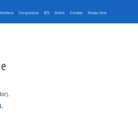
iblioteca
Congressos
IES
Sobre
Contato
Nosso time
 e
or).
4.