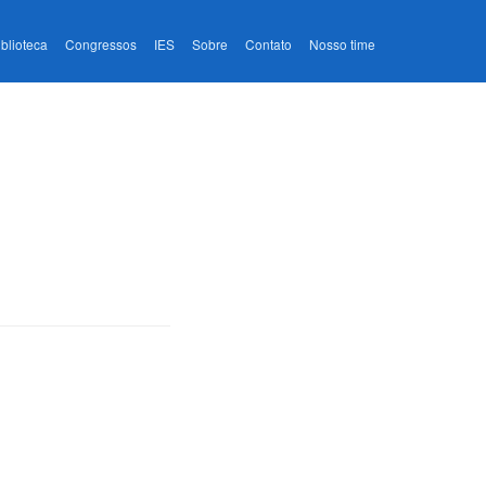
iblioteca
Congressos
IES
Sobre
Contato
Nosso time