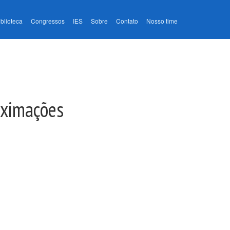
iblioteca
Congressos
IES
Sobre
Contato
Nosso time
oximações