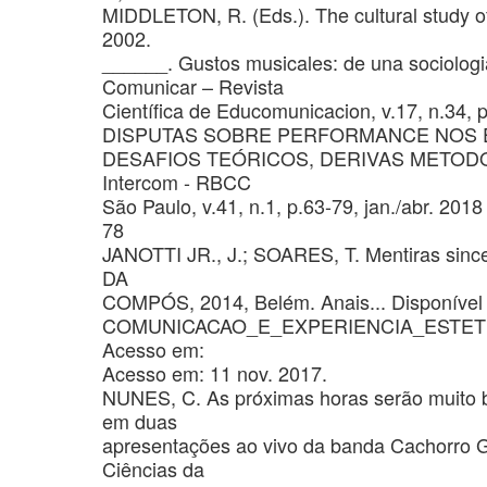
MIDDLETON, R. (Eds.). The cultural study of 
2002.
______. Gustos musicales: de una sociologi
Comunicar – Revista
Científica de Educomunicacion, v.17, n.34, 
DISPUTAS SOBRE PERFORMANCE NOS 
DESAFIOS TEÓRICOS, DERIVAS METOD
Intercom - RBCC
São Paulo, v.41, n.1, p.63-79, jan./abr. 2018
78
JANOTTI JR., J.; SOARES, T. Mentiras sin
DA
COMPÓS, 2014, Belém. Anais... Disponível
COMUNICACAO_E_EXPERIENCIA_ESTETICA/s
Acesso em:
Acesso em: 11 nov. 2017.
NUNES, C. As próximas horas serão muito b
em duas
apresentações ao vivo da banda Cachorro G
Ciências da