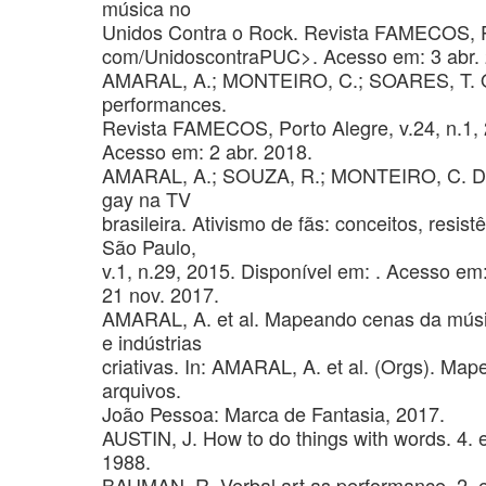
música no
Unidos Contra o Rock. Revista FAMECOS, Por
com/UnidoscontraPUC>. Acesso em: 3 abr. 
AMARAL, A.; MONTEIRO, C.; SOARES, T. O 
performances.
Revista FAMECOS, Porto Alegre, v.24, n.1,
Acesso em: 2 abr. 2018.
AMARAL, A.; SOUZA, R.; MONTEIRO, C. De
gay na TV
brasileira. Ativismo de fãs: conceitos, resist
São Paulo,
v.1, n.29, 2015. Disponível em:
. Acesso em
21 nov. 2017.
AMARAL, A. et al. Mapeando cenas da músi
e indústrias
criativas. In: AMARAL, A. et al. (Orgs). M
arquivos.
João Pessoa: Marca de Fantasia, 2017.
AUSTIN, J. How to do things with words. 4. 
1988.
BAUMAN, R. Verbal art as performance. 2. ed