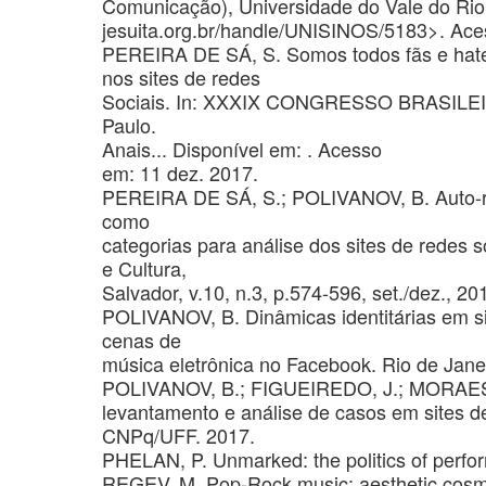
Comunicação), Universidade do Vale do Rio
jesuita.org.br/handle/UNISINOS/5183>. Ace
PEREIRA DE SÁ, S. Somos todos fãs e hater
nos sites de redes
Sociais. In: XXXIX CONGRESSO BRASIL
Paulo.
Anais... Disponível em:
. Acesso
em: 11 dez. 2017.
PEREIRA DE SÁ, S.; POLIVANOV, B. Auto-ref
como
categorias para análise dos sites de redes
e Cultura,
Salvador, v.10, n.3, p.574-596, set./dez., 20
POLIVANOV, B. Dinâmicas identitárias em si
cenas de
música eletrônica no Facebook. Rio de Janei
POLIVANOV, B.; FIGUEIREDO, J.; MORAES, I
levantamento e análise de casos em sites de
CNPq/UFF. 2017.
PHELAN, P. Unmarked: the politics of perf
REGEV, M. Pop-Rock music: aesthetic cosmop