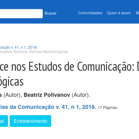
Comunidades
Quem é quem
B
Buscar
cação v. 41, n 1, 2018.
safios Teóricos, Derivas Metodológicas
ce nos Estudos de Comunicação: 
ógicas
(Autor),
(Autor).
s
Beatriz Polivanov
cias da Comunicação v. 41, n 1, 2018.
17 Páginas.
al
Entretenimento