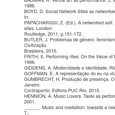
1986.
BOYD, D. Social Network Sites as networked 
In:
PAPACHARISSI, Z. (Ed.). A networked self: i
sites. London:
Routledge, 2011, p.151-172.
BUTLER, J. Problemas de gênero: feminismo 
Civilização
Brasileira, 2010.
FRITH, S. Performing rites: On the Value of
1996.
GIDDENS, A. Modernidade e identidade. Rio 
GOFFMAN, E. A representação do eu na vida 
GUMBRECHT, H. Produção de presença. O qu
Janeiro:
Contraponto; Editora PUC-Rio, 2010.
HENNION, A. Music Lovers. Taste as performa
2001.
______. Music and mediation: towards a n
T.;