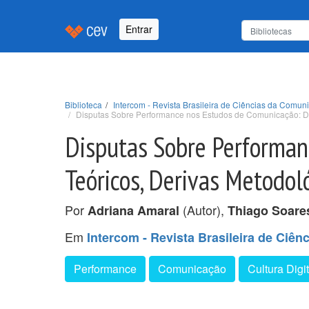
Entrar
Biblioteca
Intercom - Revista Brasileira de Ciências da Comuni
Disputas Sobre Performance nos Estudos de Comunicação: De
Disputas Sobre Performan
Teóricos, Derivas Metodol
Por
(Autor),
Adriana Amaral
Thiago Soare
Em
Intercom - Revista Brasileira de Ciên
Performance
Comunicação
Cultura Digit