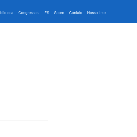
iblioteca
Congressos
IES
Sobre
Contato
Nosso time