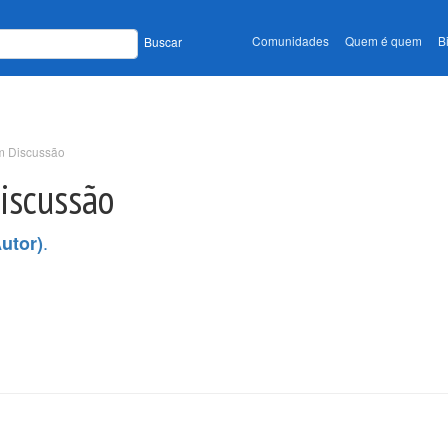
Comunidades
Quem é quem
B
Buscar
m Discussão
iscussão
.
utor)