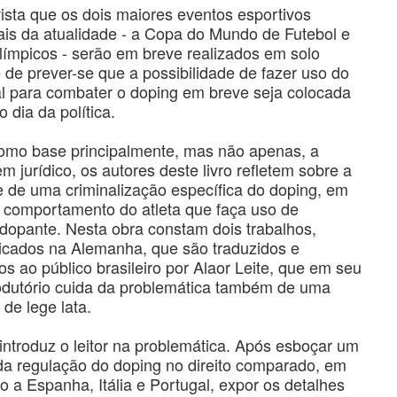
ista que os dois maiores eventos esportivos
ais da atualidade - a Copa do Mundo de Futebol e
límpicos - serão em breve realizados em solo
 é de prever-se que a possibilidade de fazer uso do
al para combater o doping em breve seja colocada
 dia da política.
mo base principalmente, mas não apenas, a
em jurídico, os autores deste livro refletem sobre a
e de uma criminalização específica do doping, em
o comportamento do atleta que faça uso de
dopante. Nesta obra constam dois trabalhos,
icados na Alemanha, que são traduzidos e
s ao público brasileiro por Alaor Leite, que em seu
rodutório cuida da problemática também de uma
 de lege lata.
 introduz o leitor na problemática. Após esboçar um
a regulação do doping no direito comparado, em
 a Espanha, Itália e Portugal, expor os detalhes