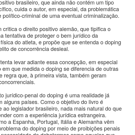
positivo brasileiro, que ainda não contém um tipo
ífico, cuida o autor, em especial, da problemática
e político-criminal de uma eventual criminalização.
critica o direito positivo alemão, que tipifica o
 tentativa de proteger o bem jurídico da
 física do atleta, e propõe que se entenda o doping
ito de concorrência desleal.
tenta levar adiante essa concepção, em especial
o em que medida o doping se diferencia de outras
e regra que, à primeira vista, também geram
concorrenciais.
o jurídico-penal do doping é uma realidade já
 alguns países. Como o objetivo do livro é
e ao legislador brasileiro, nada mais natural do que
nder com a experiência jurídica estrangeira.
omo a Espanha, Portugal, Itália e Alemanha vêm
problema do doping por meio de proibições penais
 necessidade de debatermos como aquelas que