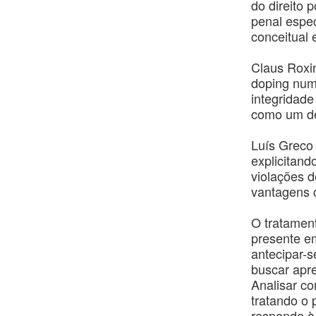
do direito 
penal espec
conceitual 
Claus Roxin 
doping numa
integridade
como um del
Luís Greco 
explicitand
violações d
vantagens 
O tratament
presente em
antecipar-s
buscar apre
Analisar c
tratando o 
responde à