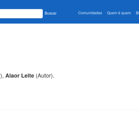
Comunidades
Quem é quem
B
Buscar
),
(Autor).
Alaor Leite