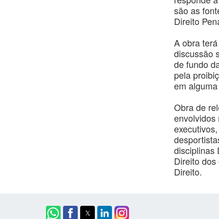
são as font
Direito Pena
A obra terá
discussão s
de fundo da
pela proibi
em alguma 
Obra de rel
envolvidos
executivos,
desportista
disciplinas 
Direito do
Direito.