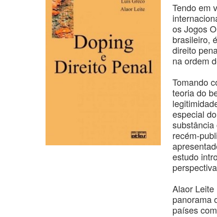
Tendo em v
internacion
os Jogos O
brasileiro,
direito pen
na ordem do
Tomando co
teoria do b
legitimidad
especial d
substância 
recém-publ
apresentado
estudo int
perspectiva
Alaor Leite
panorama d
países como