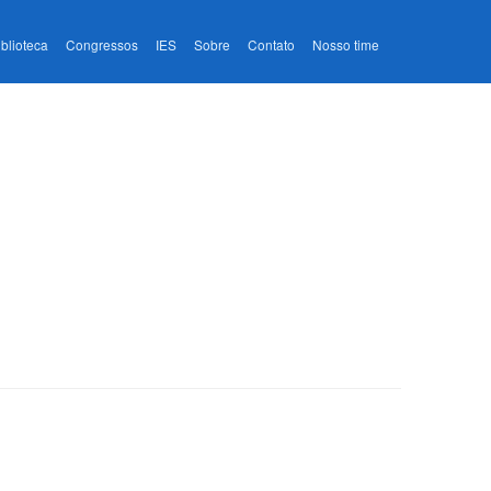
iblioteca
Congressos
IES
Sobre
Contato
Nosso time