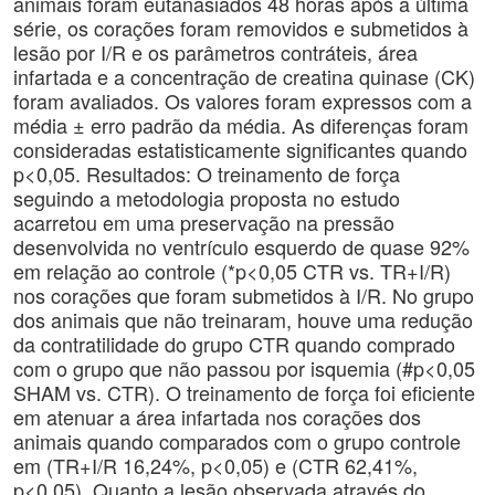
animais foram eutanasiados 48 horas após a última
série, os corações foram removidos e submetidos à
lesão por I/R e os parâmetros contráteis, área
infartada e a concentração de creatina quinase (CK)
foram avaliados. Os valores foram expressos com a
média ± erro padrão da média. As diferenças foram
consideradas estatisticamente significantes quando
p<0,05. Resultados: O treinamento de força
seguindo a metodologia proposta no estudo
acarretou em uma preservação na pressão
desenvolvida no ventrículo esquerdo de quase 92%
em relação ao controle (*p<0,05 CTR vs. TR+I/R)
nos corações que foram submetidos à I/R. No grupo
dos animais que não treinaram, houve uma redução
da contratilidade do grupo CTR quando comprado
com o grupo que não passou por isquemia (#p<0,05
SHAM vs. CTR). O treinamento de força foi eficiente
em atenuar a área infartada nos corações dos
animais quando comparados com o grupo controle
em (TR+I/R 16,24%, p<0,05) e (CTR 62,41%,
p<0,05). Quanto a lesão observada através do