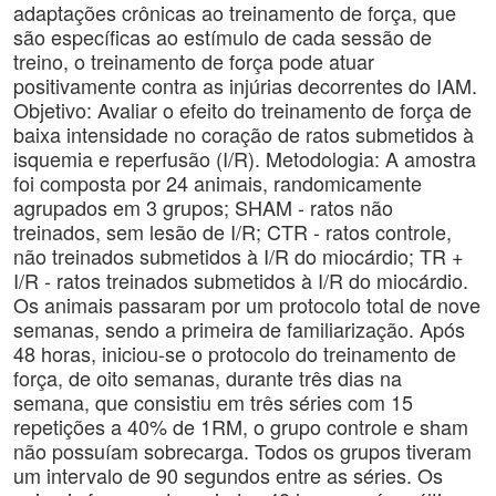
adaptações crônicas ao treinamento de força, que
são específicas ao estímulo de cada sessão de
treino, o treinamento de força pode atuar
positivamente contra as injúrias decorrentes do IAM.
Objetivo: Avaliar o efeito do treinamento de força de
baixa intensidade no coração de ratos submetidos à
isquemia e reperfusão (I/R). Metodologia: A amostra
foi composta por 24 animais, randomicamente
agrupados em 3 grupos; SHAM - ratos não
treinados, sem lesão de I/R; CTR - ratos controle,
não treinados submetidos à I/R do miocárdio; TR +
I/R - ratos treinados submetidos à I/R do miocárdio.
Os animais passaram por um protocolo total de nove
semanas, sendo a primeira de familiarização. Após
48 horas, iniciou-se o protocolo do treinamento de
força, de oito semanas, durante três dias na
semana, que consistiu em três séries com 15
repetições a 40% de 1RM, o grupo controle e sham
não possuíam sobrecarga. Todos os grupos tiveram
um intervalo de 90 segundos entre as séries. Os