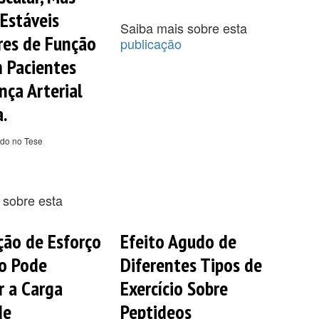
Estáveis
Saiba mais sobre esta
es de Função
publicação
 Pacientes
ça Arterial
a.
ado no Tese
 sobre esta
ção de Esforço
Efeito Agudo de
o Pode
Diferentes Tipos de
r a Carga
Exercício Sobre
de
Peptideos