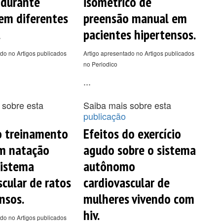
 durante
isométrico de
 em diferentes
preensão manual em
.
pacientes hipertensos.
do no Artigos publicados
Artigo apresentado no Artigos publicados
no Periodico
...
 sobre esta
Saiba mais sobre esta
publicação
o treinamento
Efeitos do exercício
om natação
agudo sobre o sistema
sistema
autônomo
scular de ratos
cardiovascular de
nsos.
mulheres vivendo com
hiv.
do no Artigos publicados