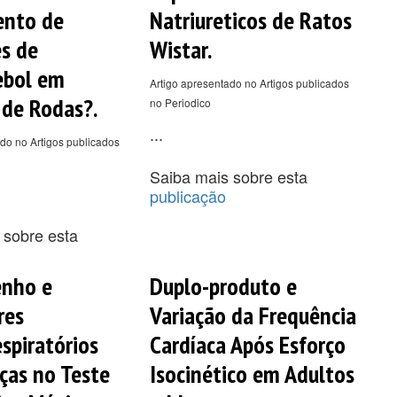
ento de
Natriureticos de Ratos
s de
Wistar.
ebol em
Artigo apresentado no Artigos publicados
 de Rodas?.
no Periodico
...
do no Artigos publicados
Saiba mais sobre esta
publicação
 sobre esta
nho e
Duplo-produto e
res
Variação da Frequência
espiratórios
Cardíaca Após Esforço
ças no Teste
Isocinético em Adultos