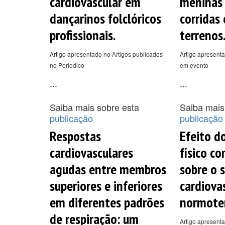
cardiovascular em
meninas
dançarinos folclóricos
corridas
profissionais.
terrenos
Artigo apresentado no Artigos publicados
Artigo apresenta
no Periodico
em evento
...
...
Saiba mais sobre esta
Saiba mais
publicação
publicação
Respostas
Efeito d
cardiovasculares
físico c
agudas entre membros
sobre o 
superiores e inferiores
cardiova
em diferentes padrões
normote
de respiração: um
Artigo apresenta