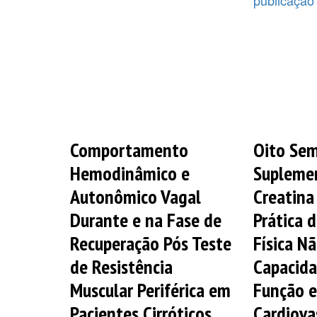
Comportamento
Oito Se
Hemodinâmico e
Supleme
Autonômico Vagal
Creatina
Durante e na Fase de
Prática 
Recuperação Pós Teste
Física N
de Resistência
Capacida
Muscular Periférica em
Função e
Pacientes Cirróticos.
Cardiova