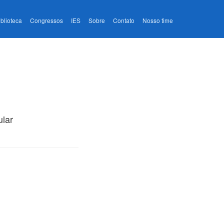
iblioteca
Congressos
IES
Sobre
Contato
Nosso time
ular