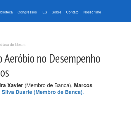
iblioteca
Congressos
IES
Sobre
Contato
Nosso time
rdíaca de Idosos
co Aeróbio no Desempenho
sos
(Membro de Banca),
ra Xavier
Marcos
.
a Silva Duarte (Membro de Banca)