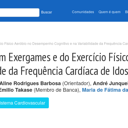
Comunidades
Quem é quem
B
Buscar
io Físico Aeróbio no Desempenho Cognitivo e na Variabilidade da Frequência Ca
om Exergames e do Exercício Físi
ade da Frequência Cardíaca de Ido
(Orientador),
Aline Rodrigues Barbosa
André Junquei
(Membro de Banca),
Emilio Takase
Maria de Fátima d
istema Cardiovascular