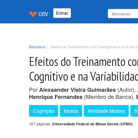
Entrar
Biblioteca
Efeitos do Treinamento com Exergames e do Exercíc
Efeitos do Treinamento c
Cognitivo e na Variabilid
Por
(Autor),
Alexsander Vieira Guimarães
(Membro de Banca),
Henrique Fernandes
Cognição
Idosos
Atividade Motora
S
167 páginas,
Universidade Federal de Minas Gerais (UFMG)