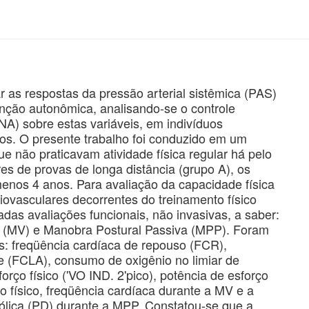
ar as respostas da pressão arterial sistêmica (PAS)
unção autonômica, analisando-se o controle
A) sobre estas variáveis, em indivíduos
ios. O presente trabalho foi conduzido em um
e não praticavam atividade física regular há pelo
es de provas de longa distância (grupo A), os
enos 4 anos. Para avaliação da capacidade física
ovasculares decorrentes do treinamento físico
adas avaliações funcionais, não invasivas, a saber:
va (MV) e Manobra Postural Passiva (MPP). Foram
as: freqüência cardíaca de repouso (FCR),
se (FCLA), consumo de oxigênio no limiar de
orço físico ('VO IND. 2'pico), potência de esforço
o físico, freqüência cardíaca durante a MV e a
stólica (PD) durante a MPP. Constatou-se que a