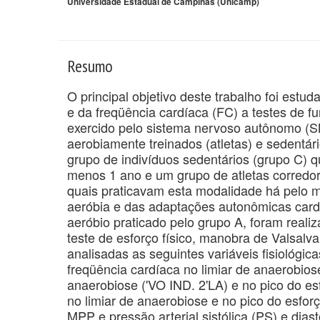
Universidade Estadual de Campinas (Unicamp)
Resumo
O principal objetivo deste trabalho foi estud
e da freqüência cardíaca (FC) a testes de f
exercido pelo sistema nervoso autônomo (SN
aerobiamente treinados (atletas) e sedentár
grupo de indivíduos sedentários (grupo C) qu
menos 1 ano e um grupo de atletas corredor
quais praticavam esta modalidade há pelo m
aeróbia e das adaptações autonômicas cardi
aeróbio praticado pelo grupo A, foram realiz
teste de esforço físico, manobra de Valsal
analisadas as seguintes variáveis fisiológic
freqüência cardíaca no limiar de anaerobio
anaerobiose ('VO IND. 2'LA) e no pico do esf
no limiar de anaerobiose e no pico do esforç
MPP e pressão arterial sistólica (PS) e dia