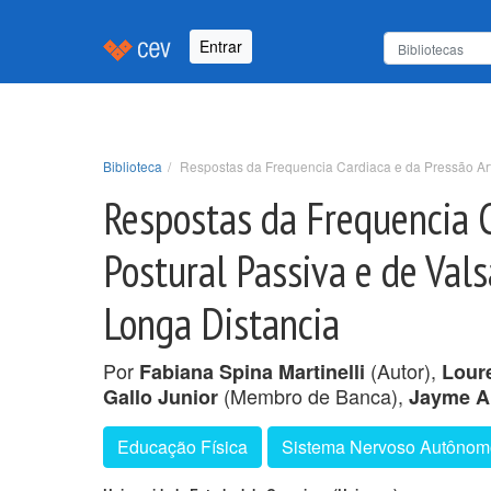
Entrar
Biblioteca
Respostas da Frequencia Cardiaca e da Pressão Arte
Respostas da Frequencia C
Postural Passiva e de Vals
Longa Distancia
Por
(Autor),
Fabiana Spina Martinelli
Lour
(Membro de Banca),
Gallo Junior
Jayme A
Educação Física
Sistema Nervoso Autônom