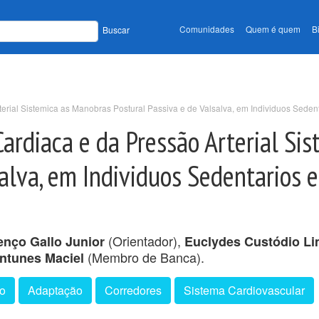
Comunidades
Quem é quem
B
Buscar
rial Sistemica as Manobras Postural Passiva e de Valsalva, em Individuos Sedent
ardiaca e da Pressão Arterial Si
alva, em Individuos Sedentarios e
(Orientador),
enço Gallo Junior
Euclydes Custódio Li
(Membro de Banca).
ntunes Maciel
o
Adaptação
Corredores
Sistema Cardiovascular