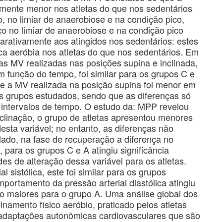
amente menor nos atletas do que nos sedentários
, no limiar de anaerobiose e na condição pico,
o no limiar de anaerobiose e na condição pico
arativamente aos atingidos nos sedentários: estes
a aeróbia nos atletas do que nos sedentários. Em
as MV realizadas nas posições supina e inclinada,
 função do tempo, foi similar para os grupos C e
te a MV realizada na posição supina foi menor em
ois grupos estudados, sendo que as diferenças só
ns intervalos de tempo. O estudo da: MPP revelou
nclinação, o grupo de atletas apresentou menores
esta variável; no entanto, as diferenças não
o lado, na fase de recuperação a diferença no
ara os grupos C e A atingiu significância
es de alteração dessa variável para os atletas.
sistólica, este foi similar para os grupos
portamento da pressão arterial diastólica atingiu
ndo maiores para o grupo A. Uma análise global dos
inamento físico aeróbio, praticado pelos atletas
 adaptações autonômicas cardiovasculares que são