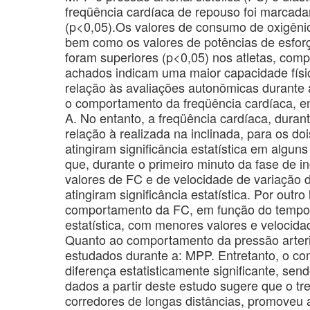
freqüência cardíaca de repouso foi marcad
(p<0,05).Os valores de consumo de oxigênio
bem como os valores de potências de esforç
foram superiores (p<0,05) nos atletas, comp
achados indicam uma maior capacidade físic
relação às avaliações autonômicas durante 
o comportamento da freqüência cardíaca, em
A. No entanto, a freqüência cardíaca, duran
relação à realizada na inclinada, para os d
atingiram significância estatística em algu
que, durante o primeiro minuto da fase de i
valores de FC e de velocidade de variação d
atingiram significância estatística. Por outr
comportamento da FC, em função do tempo, p
estatística, com menores valores e velocidad
Quanto ao comportamento da pressão arterial 
estudados durante a: MPP. Entretanto, o com
diferença estatisticamente significante, se
dados a partir deste estudo sugere que o tre
corredores de longas distâncias, promoveu