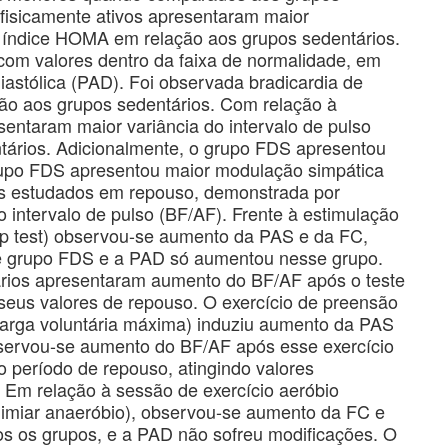
fisicamente ativos apresentaram maior
do índice HOMA em relação aos grupos sedentários.
com valores dentro da faixa de normalidade, em
 diastólica (PAD). Foi observada bradicardia de
ão aos grupos sedentários. Com relação à
sentaram maior variância do intervalo de pulso
ários. Adicionalmente, o grupo FDS apresentou
upo FDS apresentou maior modulação simpática
s estudados em repouso, demonstrada por
 intervalo de pulso (BF/AF). Frente à estimulação
oop test) observou-se aumento da PAS e da FC,
se grupo FDS e a PAD só aumentou nesse grupo.
rios apresentaram aumento do BF/AF após o teste
eus valores de repouso. O exercício de preensão
arga voluntária máxima) induziu aumento da PAS
servou-se aumento do BF/AF após esse exercício
período de repouso, atingindo valores
Em relação à sessão de exercício aeróbio
limiar anaeróbio), observou-se aumento da FC e
s os grupos, e a PAD não sofreu modificações. O