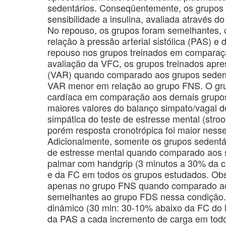
sedentários. Conseqüentemente, os grupos 
sensibilidade a insulina, avaliada através 
No repouso, os grupos foram semelhantes, 
relação à pressão arterial sistólica (PAS) e
repouso nos grupos treinados em comparaç
avaliação da VFC, os grupos treinados apre
(VAR) quando comparado aos grupos sedent
VAR menor em relação ao grupo FNS. O gr
cardíaca em comparação aos demais grupo
maiores valores do balanço simpato/vagal do
simpática do teste de estresse mental (str
porém resposta cronotrópica foi maior nes
Adicionalmente, somente os grupos sedentá
de estresse mental quando comparado aos s
palmar com handgrip (3 minutos a 30% da c
e da FC em todos os grupos estudados. Ob
apenas no grupo FNS quando comparado ao 
semelhantes ao grupo FDS nessa condição. 
dinâmico (30 min: 30-10% abaixo da FC do 
da PAS a cada incremento de carga em todo