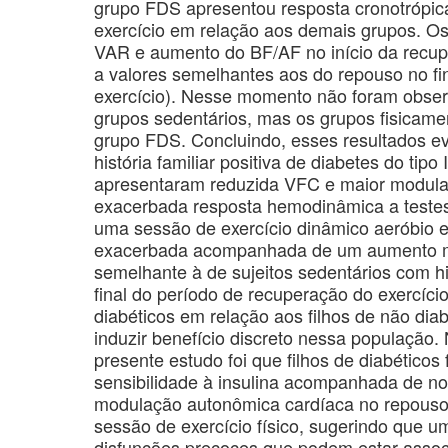
grupo FDS apresentou resposta cronotrópic
exercício em relação aos demais grupos. O
VAR e aumento do BF/AF no início da recup
a valores semelhantes aos do repouso no fi
exercício). Nesse momento não foram obser
grupos sedentários, mas os grupos fisicam
grupo FDS. Concluindo, esses resultados e
história familiar positiva de diabetes do tipo
apresentaram reduzida VFC e maior modula
exacerbada resposta hemodinâmica a testes
uma sessão de exercício dinâmico aeróbio e
exacerbada acompanhada de um aumento mo
semelhante à de sujeitos sedentários com hi
final do período de recuperação do exercíci
diabéticos em relação aos filhos de não diab
induzir benefício discreto nessa população.
presente estudo foi que filhos de diabético
sensibilidade à insulina acompanhada de n
modulação autonômica cardíaca no repouso
sessão de exercício físico, sugerindo que u
disfunções precoces que podem estar assoc