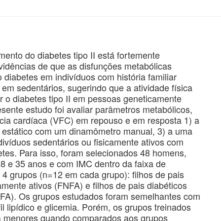
nto do diabetes tipo II está fortemente
vidências de que as disfunções metabólicas
diabetes em indivíduos com história familiar
em sedentários, sugerindo que a atividade física
r o diabetes tipo II em pessoas geneticamente
esente estudo foi avaliar parâmetros metabólicos,
cia cardíaca (VFC) em repouso e em resposta 1) a
io estático com um dinamômetro manual, 3) a uma
divíduos sedentários ou fisicamente ativos com
abetes. Para isso, foram selecionados 48 homens,
18 e 35 anos e com IMC dentro da faixa de
 4 grupos (n=12 em cada grupo): filhos de pais
mente ativos (FNFA) e filhos de pais diabéticos
FDFA). Os grupos estudados foram semelhantes com
il lipídico e glicemia. Porém, os grupos treinados
ica menores quando comparados aos grupos