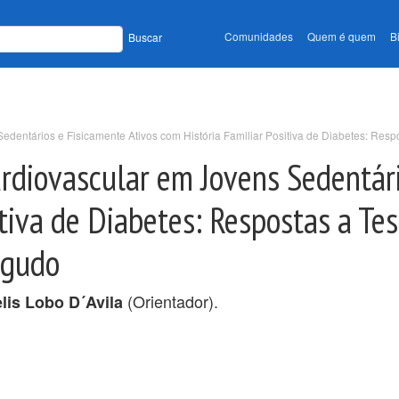
Comunidades
Quem é quem
B
Buscar
entários e Fisicamente Ativos com História Familiar Positiva de Diabetes: Resp
diovascular em Jovens Sedentári
itiva de Diabetes: Respostas a Te
Agudo
(Orientador).
lis Lobo D´Avila