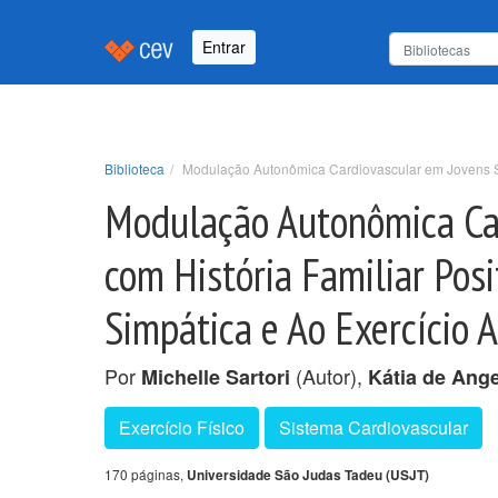
Entrar
Biblioteca
Modulação Autonômica Cardiovascular em Jovens Sed
Modulação Autonômica Car
com História Familiar Pos
Simpática e Ao Exercício 
Por
(Autor),
Michelle Sartori
Kátia de Ange
Exercício Físico
Sistema Cardiovascular
170 páginas,
Universidade São Judas Tadeu (USJT)