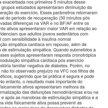
a exacerbada nos primeiros 5 minutos desse
s grupos estudados apresentaram diminuição da
eração do exercício. Esses parâmetros retornaram
nal do período de recuperação (30 minutos pós
vadas diferenças na VAR e no BF/AF entre os
ente ativos apresentaram maior VAR em relação ao
videnciam que adultos jovens sedentários com
 II com sensibilidade à insulina normal
ção simpática cardíaca em repouso, além de
 de estimulação simpática. Quando submetidos a
sses sujeitos apresentaram resposta cronotrópica
dulação simpática cardíaca pós exercício
stória familiar negativa de diabetes. Porém, no
o não foi observado prejuízo na VFC nos filhos de
éticos, sugerindo que tal prática é segura e pode
 No entanto, o resultado mais importante do
s fisicamente ativos apresentaram melhora da
ormalização das disfunções hemodinâmicas e/ou na
 e após as manobras de estimulação simpática e a
ma vida fisicamente ativa possa prevenir as
iadas ao maior risco de desenvolver diabetes do