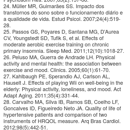
24. Müller MR, Guimarães SS. Impacto dos
transtornos do sono sobre o funcionamento diário e
a qualidade de vida. Estud Psicol. 2007;24(4):519-
28.
25. Passos GS, Poyares D, Santana MG, D'Aurea
CV, Youngstedt SD, Tufik S, et al. Effects of
moderate aerobic exercise training on chronic
primary insomnia. Sleep Med. 2011;12(10):1018-27.
26. Peluso MA, Guerra de Andrade LH. Physical
activity and mental health: the association between
exercise and mood. Clinics. 2005;60(1):61-70.
27. Kahlbaugh PE, Sperandio AJ, Carlson AL,
Hauselt J. Effects of playing Wii on well-being in the
elderly: Physical activity, loneliness, and mood. Act
Adapt Aging. 2011;35(4):331-44.
28. Carvalho MA, Silva IB, Ramos SB, Coelho LF,
Goncalves ID, Figueiredo Neto JA. Quality of life of
hypertensive patients and comparison of two
instruments of HRQOL measure. Arq Bras Cardiol.
2012;98(5):442-51.