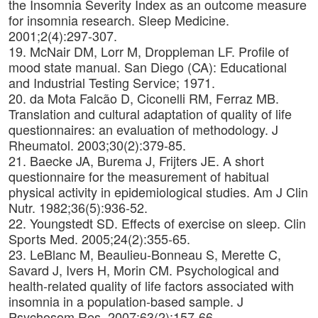
the Insomnia Severity Index as an outcome measure
for insomnia research. Sleep Medicine.
2001;2(4):297-307.
19. McNair DM, Lorr M, Droppleman LF. Profile of
mood state manual. San Diego (CA): Educational
and Industrial Testing Service; 1971.
20. da Mota Falcão D, Ciconelli RM, Ferraz MB.
Translation and cultural adaptation of quality of life
questionnaires: an evaluation of methodology. J
Rheumatol. 2003;30(2):379-85.
21. Baecke JA, Burema J, Frijters JE. A short
questionnaire for the measurement of habitual
physical activity in epidemiological studies. Am J Clin
Nutr. 1982;36(5):936-52.
22. Youngstedt SD. Effects of exercise on sleep. Clin
Sports Med. 2005;24(2):355-65.
23. LeBlanc M, Beaulieu-Bonneau S, Merette C,
Savard J, Ivers H, Morin CM. Psychological and
health-related quality of life factors associated with
insomnia in a population-based sample. J
Psychosom Res. 2007;63(2):157-66.