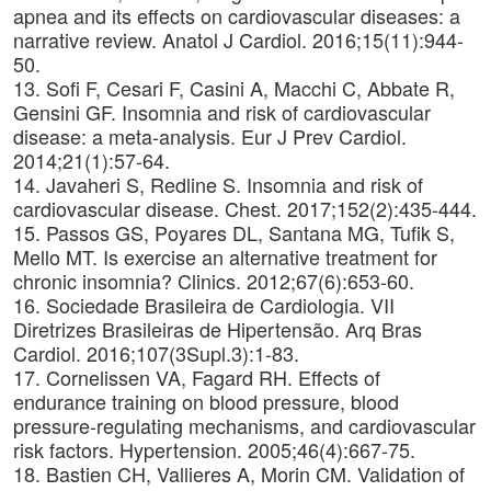
apnea and its effects on cardiovascular diseases: a
narrative review. Anatol J Cardiol. 2016;15(11):944-
50.
13. Sofi F, Cesari F, Casini A, Macchi C, Abbate R,
Gensini GF. Insomnia and risk of cardiovascular
disease: a meta-analysis. Eur J Prev Cardiol.
2014;21(1):57-64.
14. Javaheri S, Redline S. Insomnia and risk of
cardiovascular disease. Chest. 2017;152(2):435-444.
15. Passos GS, Poyares DL, Santana MG, Tufik S,
Mello MT. Is exercise an alternative treatment for
chronic insomnia? Clinics. 2012;67(6):653-60.
16. Sociedade Brasileira de Cardiologia. VII
Diretrizes Brasileiras de Hipertensão. Arq Bras
Cardiol. 2016;107(3Supl.3):1-83.
17. Cornelissen VA, Fagard RH. Effects of
endurance training on blood pressure, blood
pressure-regulating mechanisms, and cardiovascular
risk factors. Hypertension. 2005;46(4):667-75.
18. Bastien CH, Vallieres A, Morin CM. Validation of