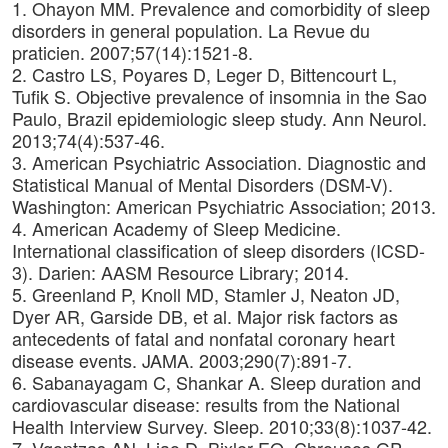
1. Ohayon MM. Prevalence and comorbidity of sleep
disorders in general population. La Revue du
praticien. 2007;57(14):1521-8.
2. Castro LS, Poyares D, Leger D, Bittencourt L,
Tufik S. Objective prevalence of insomnia in the Sao
Paulo, Brazil epidemiologic sleep study. Ann Neurol.
2013;74(4):537-46.
3. American Psychiatric Association. Diagnostic and
Statistical Manual of Mental Disorders (DSM-V).
Washington: American Psychiatric Association; 2013.
4. American Academy of Sleep Medicine.
International classification of sleep disorders (ICSD-
3). Darien: AASM Resource Library; 2014.
5. Greenland P, Knoll MD, Stamler J, Neaton JD,
Dyer AR, Garside DB, et al. Major risk factors as
antecedents of fatal and nonfatal coronary heart
disease events. JAMA. 2003;290(7):891-7.
6. Sabanayagam C, Shankar A. Sleep duration and
cardiovascular disease: results from the National
Health Interview Survey. Sleep. 2010;33(8):1037-42.