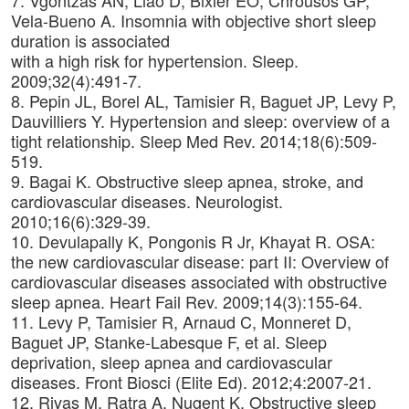
7. Vgontzas AN, Liao D, Bixler EO, Chrousos GP,
Vela-Bueno A. Insomnia with objective short sleep
duration is associated
with a high risk for hypertension. Sleep.
2009;32(4):491-7.
8. Pepin JL, Borel AL, Tamisier R, Baguet JP, Levy P,
Dauvilliers Y. Hypertension and sleep: overview of a
tight relationship. Sleep Med Rev. 2014;18(6):509-
519.
9. Bagai K. Obstructive sleep apnea, stroke, and
cardiovascular diseases. Neurologist.
2010;16(6):329-39.
10. Devulapally K, Pongonis R Jr, Khayat R. OSA:
the new cardiovascular disease: part II: Overview of
cardiovascular diseases associated with obstructive
sleep apnea. Heart Fail Rev. 2009;14(3):155-64.
11. Levy P, Tamisier R, Arnaud C, Monneret D,
Baguet JP, Stanke-Labesque F, et al. Sleep
deprivation, sleep apnea and cardiovascular
diseases. Front Biosci (Elite Ed). 2012;4:2007-21.
12. Rivas M, Ratra A, Nugent K. Obstructive sleep