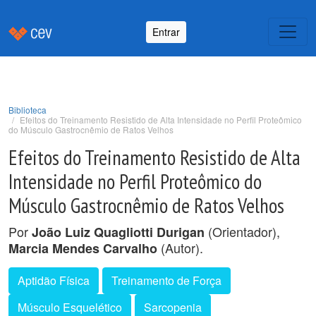
Entrar
Biblioteca
Efeitos do Treinamento Resistido de Alta Intensidade no Perfil Proteômico
do Músculo Gastrocnêmio de Ratos Velhos
Efeitos do Treinamento Resistido de Alta
Intensidade no Perfil Proteômico do
Músculo Gastrocnêmio de Ratos Velhos
Por
(Orientador),
João Luiz Quagliotti Durigan
(Autor).
Marcia Mendes Carvalho
Aptidão Física
Treinamento de Força
Músculo Esquelético
Sarcopenia