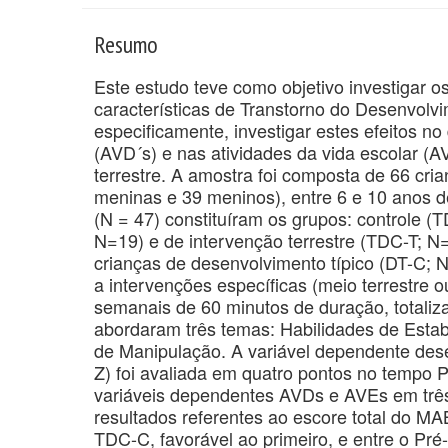
Resumo
Este estudo teve como objetivo investigar o
características de Transtorno do Desenvol
especificamente, investigar estes efeitos n
(AVD´s) e nas atividades da vida escolar (A
terrestre. A amostra foi composta de 66 cri
meninas e 39 meninos), entre 6 e 10 anos d
(N = 47) constituíram os grupos: controle 
N=19) e de intervenção terrestre (TDC-T; 
crianças de desenvolvimento típico (DT-C; 
a intervenções específicas (meio terrestre 
semanais de 60 minutos de duração, totali
abordaram três temas: Habilidades de Estab
de Manipulação. A variável dependente de
Z) foi avaliada em quatro pontos no tempo 
variáveis dependentes AVDs e AVEs em três
resultados referentes ao escore total do M
TDC-C, favorável ao primeiro, e entre o Pré