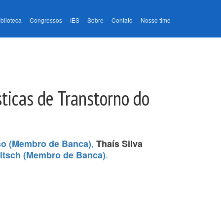
iblioteca
Congressos
IES
Sobre
Contato
Nosso time
ticas de Transtorno do
,
so (Membro de Banca)
Thaís Silva
.
itsch (Membro de Banca)