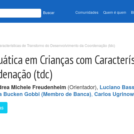
Comunidades
Quem é quem
B
Buscar
aracterísticas de Transtorno do Desenvolvimento da Coordenação (tdc)
uática em Crianças com Caracterís
enação (tdc)
(Orientador),
rea Michele Freudenheim
Luciano Bas
,
sa Bucken Gobbi (Membro de Banca)
Carlos Ugrinow
as