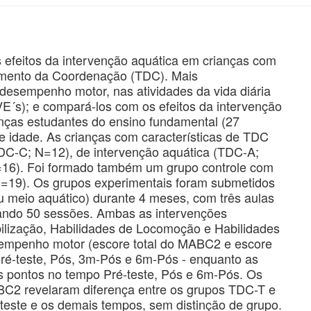
s efeitos da intervenção aquática em crianças com
vimento da Coordenação (TDC). Mais
o desempenho motor, nas atividades da vida diária
VE´s); e compará-los com os efeitos da intervenção
anças estudantes do ensino fundamental (27
e idade. As crianças com características de TDC
(TDC-C; N=12), de intervenção aquática (TDC-A;
N=16). Foi formado também um grupo controle com
N=19). Os grupos experimentais foram submetidos
ou meio aquático) durante 4 meses, com três aulas
zando 50 sessões. Ambas as intervenções
ilização, Habilidades de Locomoção e Habilidades
sempenho motor (escore total do MABC2 e escore
Pré-teste, Pós, 3m-Pós e 6m-Pós - enquanto as
 pontos no tempo Pré-teste, Pós e 6m-Pós. Os
ABC2 revelaram diferença entre os grupos TDC-T e
-teste e os demais tempos, sem distinção de grupo.