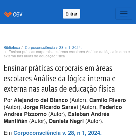
Entrar
Biblioteca
Corpoconsciência v. 28, n 1, 2024.
Ensinar práticas corporais em áreas escolares Análise da lógica interna e
externa nas aulas de educação física
Ensinar práticas corporais em áreas
escolares Análise da lógica interna e
externa nas aulas de educação física
Por
(Autor),
Alejandro del Blanco
Camilo Rivero
(Autor),
(Autor),
Jorge Ricardo Saraví
Federico
(Autor),
Andrés Pizzorno
Esteban Andrés
(Autor),
(Autor).
Mantiñán
Daniela Negri
Em
Corpoconsciência v. 28, n 1, 2024.