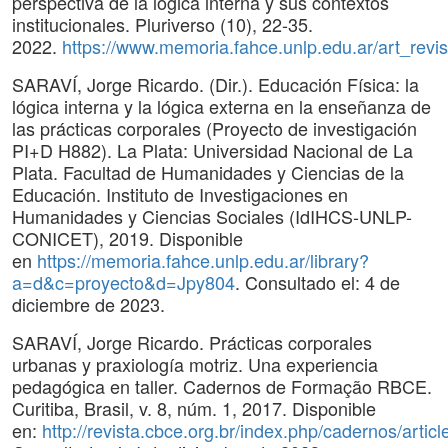
perspectiva de la lógica interna y sus contextos
institucionales. Pluriverso (10), 22-35.
2022.
https://www.memoria.fahce.unlp.edu.ar/art_revis
SARAVÍ, Jorge Ricardo. (Dir.). Educación Física: la
lógica interna y la lógica externa en la enseñanza de
las prácticas corporales (Proyecto de investigación
PI+D H882). La Plata: Universidad Nacional de La
Plata. Facultad de Humanidades y Ciencias de la
Educación. Instituto de Investigaciones en
Humanidades y Ciencias Sociales (IdIHCS-UNLP-
CONICET), 2019. Disponible
en
https://memoria.fahce.unlp.edu.ar/library?
a=d&c=proyecto&d=Jpy804
. Consultado el: 4 de
diciembre de 2023.
SARAVÍ, Jorge Ricardo. Prácticas corporales
urbanas y praxiología motriz. Una experiencia
pedagógica en taller. Cadernos de Formação RBCE.
Curitiba, Brasil, v. 8, núm. 1, 2017. Disponible
en:
http://revista.cbce.org.br/index.php/cadernos/artic