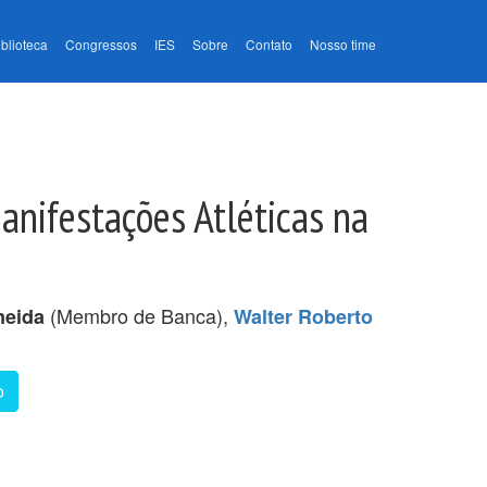
iblioteca
Congressos
IES
Sobre
Contato
Nosso time
anifestações Atléticas na
(Membro de Banca),
meida
Walter Roberto
o