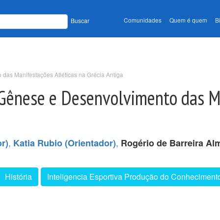
Comunidades
Quem é quem
B
Buscar
o das Manifestações Atléticas na Grécia Antiga
: Gênese e Desenvolvimento das M
,
,
r)
Katia Rubio (Orientador)
Rogério de Barreira Al
História
Inteligencia Esportiva Produção do Conheciment