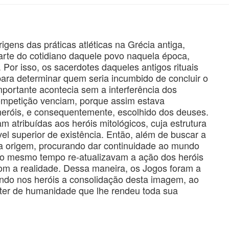
gens das práticas atléticas na Grécia antiga,
arte do cotidiano daquele povo naquela época,
or isso, os sacerdotes daqueles antigos rituais
para determinar quem seria incumbido de concluir o
mportante acontecia sem a interferência dos
ompetição venciam, porque assim estava
heróis, e consequentemente, escolhido dos deuses.
ram atribuídas aos heróis mitológicos, cuja estrutura
l superior de existência. Então, além de buscar a
na origem, procurando dar continuidade ao mundo
 ao mesmo tempo re-atualizavam a ação dos heróis
m a realidade. Dessa maneira, os Jogos foram a
tendo nos heróis a consolidação desta imagem, ao
er de humanidade que lhe rendeu toda sua