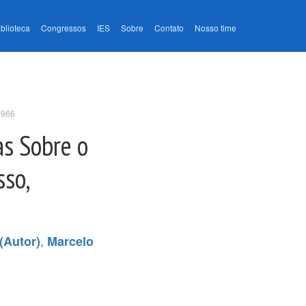
iblioteca
Congressos
IES
Sobre
Contato
Nosso time
1966
as Sobre o
sso,
,
(Autor)
Marcelo