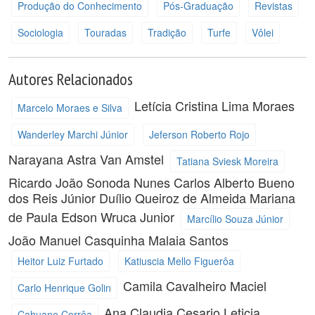
Produção do Conhecimento
Pós-Graduação
Revistas
Sociologia
Touradas
Tradição
Turfe
Vôlei
Autores Relacionados
Letícia Cristina Lima Moraes
Marcelo Moraes e Silva
Wanderley Marchi Júnior
Jeferson Roberto Rojo
Narayana Astra Van Amstel
Tatiana Sviesk Moreira
Ricardo João Sonoda Nunes
Carlos Alberto Bueno
dos Reis Júnior
Duílio Queiroz de Almeida
Mariana
de Paula
Edson Wruca Junior
Marcílio Souza Júnior
João Manuel Casquinha Malaia Santos
Heitor Luiz Furtado
Katiuscia Mello Figuerôa
Camila Cavalheiro Maciel
Carlo Henrique Golin
Ana Claudia Cesario
Leticia
Cahuane Corrêa