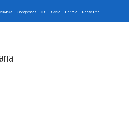
iblioteca
Congressos
IES
Sobre
Contato
Nosso time
mana