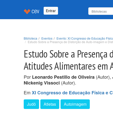
Entrar
Biblioteca
Eventos
Evento: XI Congresso de Educação Físic
Estudo Sobre a Presença de Distorção de Auto-imagem e Distú
Estudo Sobre a Presença 
Atitudes Alimentares em A
Por
(Autor),
Leonardo Pestillo de Oliveira
(Autor).
Nickenig Vissoci
Em
XI Congresso de Educação Física e C
Judô
Atletas
Autoimagem