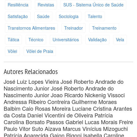
Resiliência
Revistas
SUS - Sistema Único de Saúde
Satisfação
Saúde
Sociologia
Talento
Transtornos Alimentares
Treinador
Treinamento
Tática
Técnico
Universitários
Validação
Vela
Vôlei
Vôlei de Praia
Autores Relacionados
José Luiz Lopes Vieira
José Roberto Andrade do
Nascimento Junior
José Roberto Andrade do
Nascimento Junior
Joao Ricardo Nickenig Vissoci
Andressa Ribeiro Contreira
Guilherme Moraes
Balbim
Caio Rosas Moreira
Luciane Cristina Arantes
da Costa
Daniel Vicentini de Oliveira
Patrícia
Carolina Borsato Passos
Gabriel Lucas Morais Freire
Paulo Vitor Suto Aizava
Marcus Vinícius Mizoguchi
Patrícia Aparecida Gaion Rigoni
Isabella Caroline