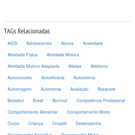
TAGs Relacionadas
AIDS
Adolescentes
Alunos
Ansiedade
Atividade Física
Atividade Motora
Atividade Motora Adaptada
Atletas
Atletismo
Autoconceito
Autoeficácia
Autoestima
Autoimagem
Autonomia
Avaliação
Basquete
Beisebol
Brasil
Burnout
Competência Profissional
Comportamento Alimentar
Comportamento Motor
Corpo
Criança
Crossfit
Desempenho
Desempenho Esportivo
Desempenho Motor